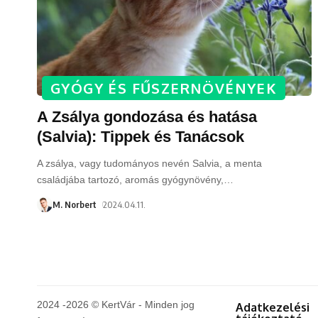
GYÓGY ÉS FŰSZERNÖVÉNYEK
A Zsálya gondozása és hatása
(Salvia): Tippek és Tanácsok
A zsálya, vagy tudományos nevén Salvia, a menta
családjába tartozó, aromás gyógynövény,
…
M. Norbert
2024.04.11.
2024 -2026 © KertVár - Minden jog
Adatkezelési