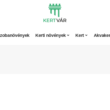
zobanövények
Kerti növények
Kert
Akvaker