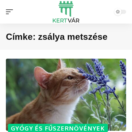
Címke:
zsálya metszése
GYÓGY ÉS FŰSZERNÖVÉNYEK