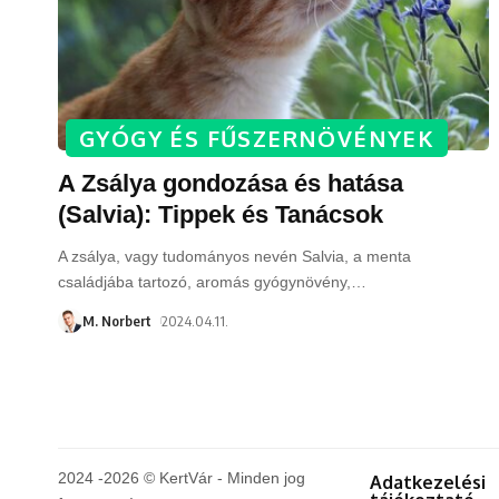
GYÓGY ÉS FŰSZERNÖVÉNYEK
A Zsálya gondozása és hatása
(Salvia): Tippek és Tanácsok
A zsálya, vagy tudományos nevén Salvia, a menta
családjába tartozó, aromás gyógynövény,
…
M. Norbert
2024.04.11.
2024 -2026 © KertVár - Minden jog
Adatkezelési