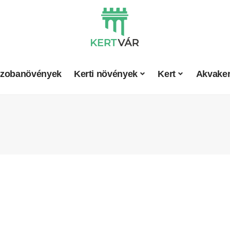
zobanövények
Kerti növények
Kert
Akvaker