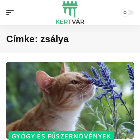
Címke:
zsálya
GYÓGY ÉS FŰSZERNÖVÉNYEK