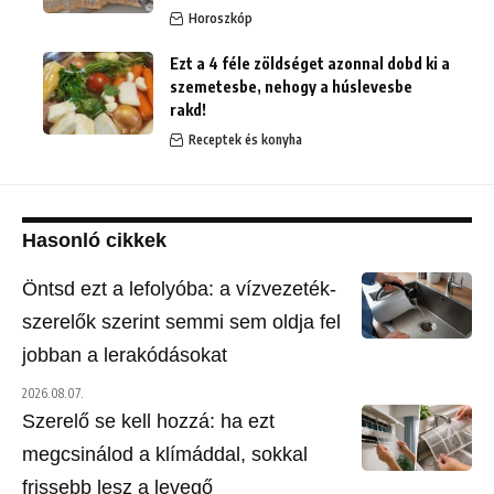
Horoszkóp
Ezt a 4 féle zöldséget azonnal dobd ki a
szemetesbe, nehogy a húslevesbe
rakd!
Receptek és konyha
Hasonló cikkek
Öntsd ezt a lefolyóba: a vízvezeték-
szerelők szerint semmi sem oldja fel
jobban a lerakódásokat
2026.08.07.
Szerelő se kell hozzá: ha ezt
megcsinálod a klímáddal, sokkal
frissebb lesz a levegő