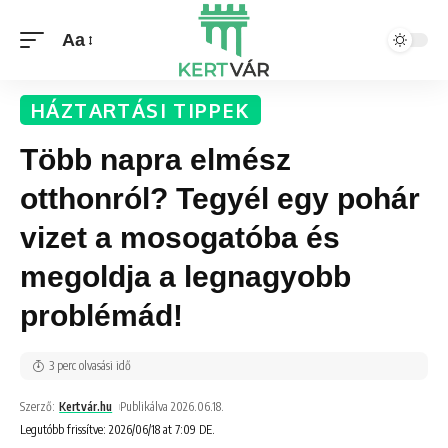
Aa
HÁZTARTÁSI TIPPEK
Több napra elmész
otthonról? Tegyél egy pohár
vizet a mosogatóba és
megoldja a legnagyobb
problémád!
3 perc olvasási idő
Szerző:
Kertvár.hu
Publikálva 2026.06.18.
Legutóbb frissítve: 2026/06/18 at 7:09 DE.