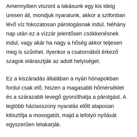
Amennyiben viszont a lakásunk egy kis ideig
üresen áll, mondjuk nyaralunk, akkor a szifonban
lévő víz fokozatosan párologásnak indul. Néhány
nap után ez a vízzár jelentősen csökkenésnek
indul, vagy akár ha nagy a hőség akkor teljesen
meg is szűnhet. Ilyenkor a csatornából érkező
szagok elárasztják az adott helyiséget.
Ez a kiszáradás általában a nyári hónapokban
fordul csak elő, hiszen a magasabb hőmérséklet
és a szárazabb levegő gyorsíthatja a párolgást. A
legtöbb háziasszony nyaralás előtt alaposan
kitisztítja a mosogatót, majd a lefolyó nyílását
egyszerűen letakarják.