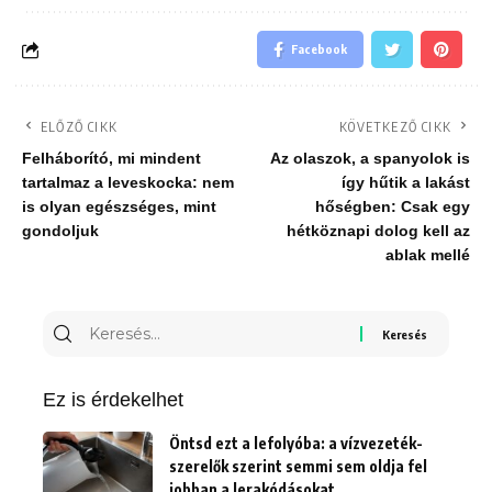
Facebook
ELŐZŐ CIKK
KÖVETKEZŐ CIKK
Felháborító, mi mindent
Az olaszok, a spanyolok is
tartalmaz a leveskocka: nem
így hűtik a lakást
is olyan egészséges, mint
hőségben: Csak egy
gondoljuk
hétköznapi dolog kell az
ablak mellé
Keresés
erre:
Ez is érdekelhet
Öntsd ezt a lefolyóba: a vízvezeték-
szerelők szerint semmi sem oldja fel
jobban a lerakódásokat