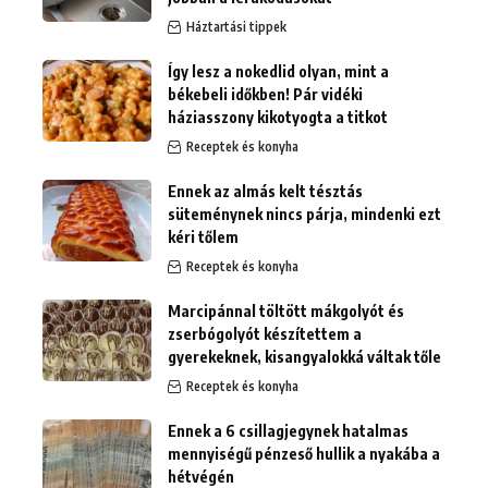
Háztartási tippek
Így lesz a nokedlid olyan, mint a
békebeli időkben! Pár vidéki
háziasszony kikotyogta a titkot
Receptek és konyha
Ennek az almás kelt tésztás
süteménynek nincs párja, mindenki ezt
kéri tőlem
Receptek és konyha
Marcipánnal töltött mákgolyót és
zserbógolyót készítettem a
gyerekeknek, kisangyalokká váltak tőle
Receptek és konyha
Ennek a 6 csillagjegynek hatalmas
mennyiségű pénzeső hullik a nyakába a
hétvégén