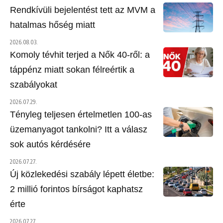
Rendkívüli bejelentést tett az MVM a
hatalmas hőség miatt
2026.08.03.
Komoly tévhit terjed a Nők 40-ről: a
táppénz miatt sokan félreértik a
szabályokat
2026.07.29.
Tényleg teljesen értelmetlen 100-as
üzemanyagot tankolni? Itt a válasz
sok autós kérdésére
2026.07.27.
Új közlekedési szabály lépett életbe:
2 millió forintos bírságot kaphatsz
érte
2026.07.27.