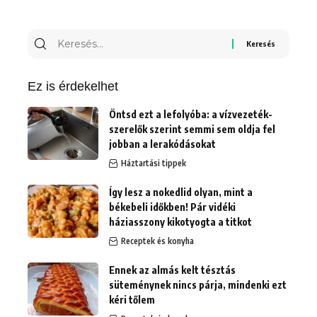
Keresés
erre:
Ez is érdekelhet
Öntsd ezt a lefolyóba: a vízvezeték-
szerelők szerint semmi sem oldja fel
jobban a lerakódásokat
Háztartási tippek
Így lesz a nokedlid olyan, mint a
békebeli időkben! Pár vidéki
háziasszony kikotyogta a titkot
Receptek és konyha
Ennek az almás kelt tésztás
süteménynek nincs párja, mindenki ezt
kéri tőlem