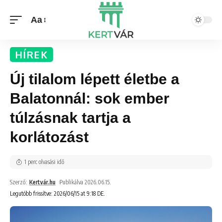
Aa
HÍREK
Új tilalom lépett életbe a
Balatonnál: sok ember
túlzásnak tartja a
korlátozást
1 perc olvasási idő
Szerző:
Kertvár.hu
Publikálva 2026.06.15.
Legutóbb frissítve: 2026/06/15 at 9:18 DE.