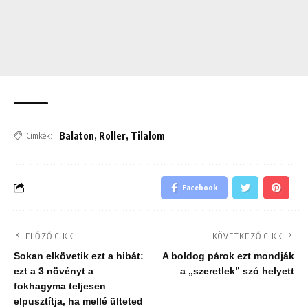
Balaton
,
Roller
,
Tilalom
Címkék:
Facebook
ELŐZŐ CIKK
KÖVETKEZŐ CIKK
Sokan elkövetik ezt a hibát:
A boldog párok ezt mondják
ezt a 3 növényt a
a „szeretlek” szó helyett
fokhagyma teljesen
elpusztítja, ha mellé ülteted