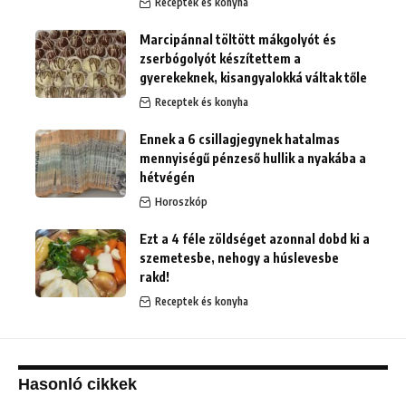
Receptek és konyha
Marcipánnal töltött mákgolyót és
zserbógolyót készítettem a
gyerekeknek, kisangyalokká váltak tőle
Receptek és konyha
Ennek a 6 csillagjegynek hatalmas
mennyiségű pénzeső hullik a nyakába a
hétvégén
Horoszkóp
Ezt a 4 féle zöldséget azonnal dobd ki a
szemetesbe, nehogy a húslevesbe
rakd!
Receptek és konyha
Hasonló cikkek