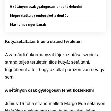
A sétányon csak gyalogosan lehet közlekedni
Megosztotta az embereket a döntés
Máshol is szigorítanak
Kutyasétáltatás tilos a strand területén
A zamárdi önkormányzat tájékoztatása szerint a
strand teljes területén tilos kutyát sétáltatni,
függetlenül attól, hogy az állat pórázon van-e vagy
sem.
A sétányon csak gyalogosan lehet közlekedni
Június 15-től a strand melletti Margó Ede sétányon
kizárólag gyalogosan vagy babakocsival lehet