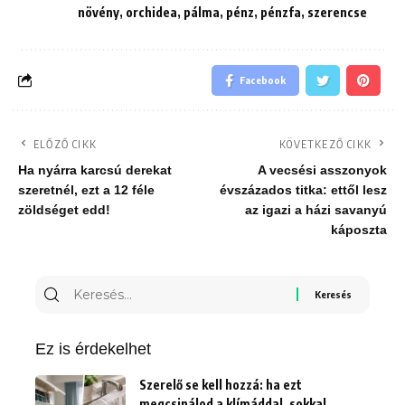
növény
,
orchidea
,
pálma
,
pénz
,
pénzfa
,
szerencse
Facebook
ELŐZŐ CIKK
KÖVETKEZŐ CIKK
Ha nyárra karcsú derekat
A vecsési asszonyok
szeretnél, ezt a 12 féle
évszázados titka: ettől lesz
zöldséget edd!
az igazi a házi savanyú
káposzta
Keresés
erre:
Ez is érdekelhet
Szerelő se kell hozzá: ha ezt
megcsinálod a klímáddal, sokkal