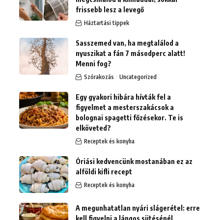
frissebb lesz a levegő
Háztartási tippek
Sasszemed van, ha megtalálod a
nyuszikat a fán 7 másodperc alatt!
Menni fog?
Szórakozás
Uncategorized
Egy gyakori hibára hívták fel a
figyelmet a mesterszakácsok a
bolognai spagetti főzésekor. Te is
elköveted?
Receptek és konyha
Óriási kedvencünk mostanában ez az
alföldi kifli recept
Receptek és konyha
A megunhatatlan nyári slágerétel: erre
kell figyelni a lángos sütésénél