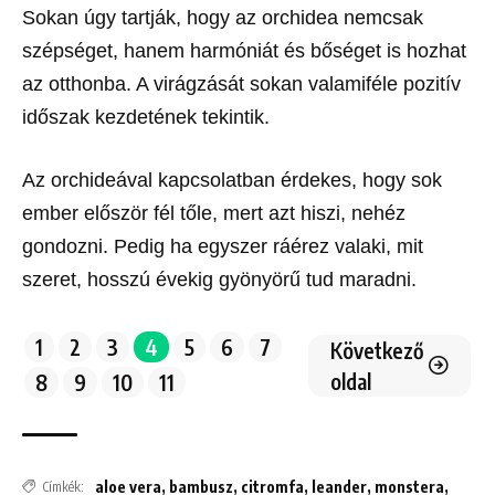
Sokan úgy tartják, hogy az orchidea nemcsak
szépséget, hanem harmóniát és bőséget is hozhat
az otthonba. A virágzását sokan valamiféle pozitív
időszak kezdetének tekintik.
Az orchideával kapcsolatban érdekes, hogy sok
ember először fél tőle, mert azt hiszi, nehéz
gondozni. Pedig ha egyszer ráérez valaki, mit
szeret, hosszú évekig gyönyörű tud maradni.
1
2
3
4
5
6
7
Következő
oldal
8
9
10
11
aloe vera
,
bambusz
,
citromfa
,
leander
,
monstera
,
Címkék: