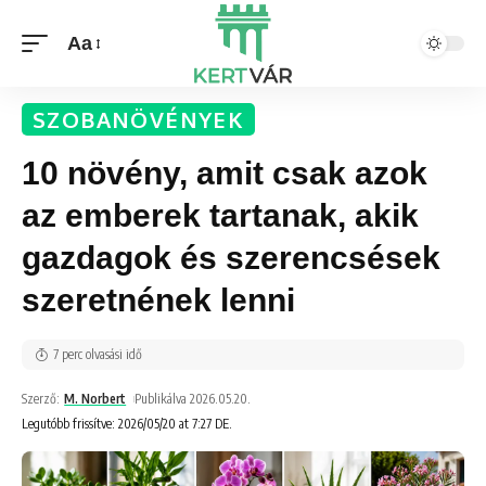
Aa
SZOBANÖVÉNYEK
10 növény, amit csak azok
az emberek tartanak, akik
gazdagok és szerencsések
szeretnének lenni
7 perc olvasási idő
Szerző:
M. Norbert
Publikálva 2026.05.20.
Legutóbb frissítve: 2026/05/20 at 7:27 DE.