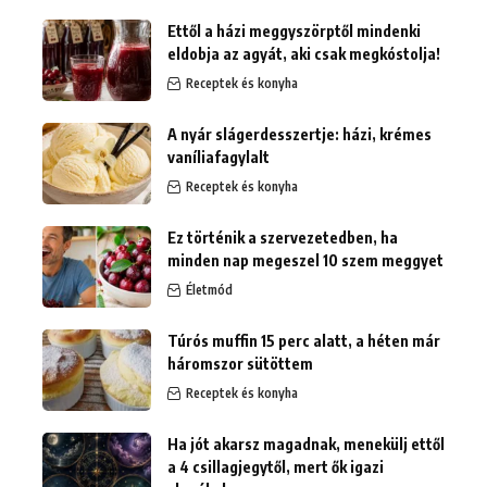
Ettől a házi meggyszörptől mindenki
eldobja az agyát, aki csak megkóstolja!
Receptek és konyha
A nyár slágerdesszertje: házi, krémes
vaníliafagylalt
Receptek és konyha
Ez történik a szervezetedben, ha
minden nap megeszel 10 szem meggyet
Életmód
Túrós muffin 15 perc alatt, a héten már
háromszor sütöttem
Receptek és konyha
Ha jót akarsz magadnak, menekülj ettől
a 4 csillagjegytől, mert ők igazi