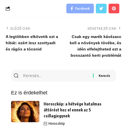
Facebook
ELŐZŐ CIKK
KÖVETKEZŐ CIKK
A legtöbben elkövetik ezt a
Csak egy marék kávézacc
hibát: ezért lesz szottyadt
kell a növények tövébe, és
és rágós a tócsnid
idén elfelejtheted ezt a
bosszantó kerti problémát
Keresés
erre:
Ez is érdekelhet
Horoszkóp: a hétvége hatalmas
áttörést hoz el ennek az 5
csillagjegynek
Horoszkóp