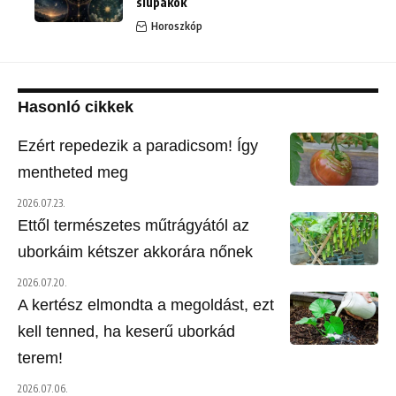
slupákok
Horoszkóp
Hasonló cikkek
Ezért repedezik a paradicsom! Így
mentheted meg
2026.07.23.
Ettől természetes műtrágyától az
uborkáim kétszer akkorára nőnek
2026.07.20.
A kertész elmondta a megoldást, ezt
kell tenned, ha keserű uborkád
terem!
2026.07.06.