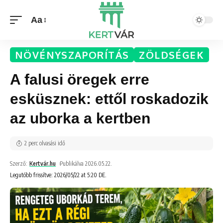
Aa
NÖVÉNYSZAPORÍTÁS
ZÖLDSÉGEK
A falusi öregek erre
esküsznek: ettől roskadozik
az uborka a kertben
2 perc olvasási idő
Szerző:
Kertvár.hu
Publikálva 2026.05.22.
Legutóbb frissítve: 2026/05/22 at 5:20 DE.