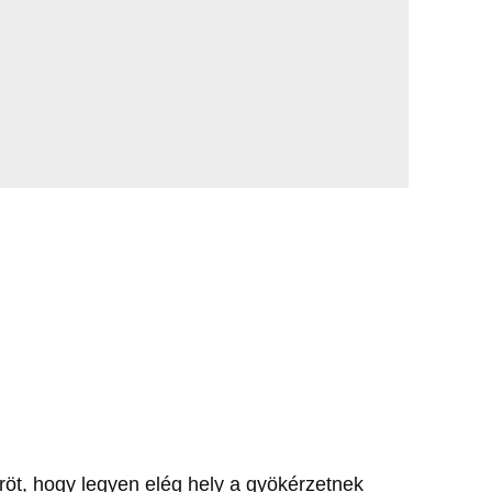
öt, hogy legyen elég hely a gyökérzetnek