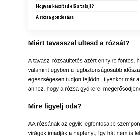
Hogyan készítsd elő a talajt?
A rózsa gondozása
Miért tavasszal ültesd a rózsát?
A tavaszi rózsaültetés azért ennyire fontos,
valamint egyben a legbiztonságosabb idősza
egészségesen tudjon fejlődni. Ilyenkor már a
ahhoz, hogy a rózsa gyökerei megerősödjen
Mire figyelj oda?
AA rózsának az egyik legfontosabb szempont, 
virágok imádják a napfényt, így hát nem is le