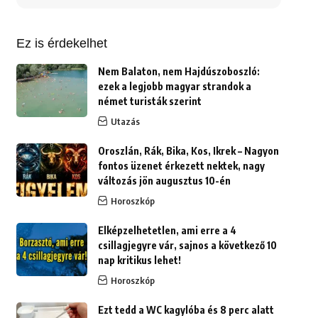
erre:
Ez is érdekelhet
Nem Balaton, nem Hajdúszoboszló:
ezek a legjobb magyar strandok a
német turisták szerint
Utazás
Oroszlán, Rák, Bika, Kos, Ikrek – Nagyon
fontos üzenet érkezett nektek, nagy
változás jön augusztus 10-én
Horoszkóp
Elképzelhetetlen, ami erre a 4
csillagjegyre vár, sajnos a következő 10
nap kritikus lehet!
Horoszkóp
Ezt tedd a WC kagylóba és 8 perc alatt