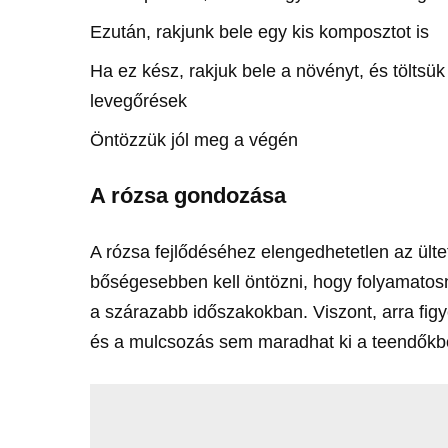
Ezután, rakjunk bele egy kis komposztot is
Ha ez kész, rakjuk bele a növényt, és töltsü
levegőrések
Öntözzük jól meg a végén
A rózsa gondozása
A rózsa fejlődéséhez elengedhetetlen az ültet
bőségesebben kell öntözni, hogy folyamatosn
a szárazabb időszakokban. Viszont, arra figy
és a mulcsozás sem maradhat ki a teendőkb