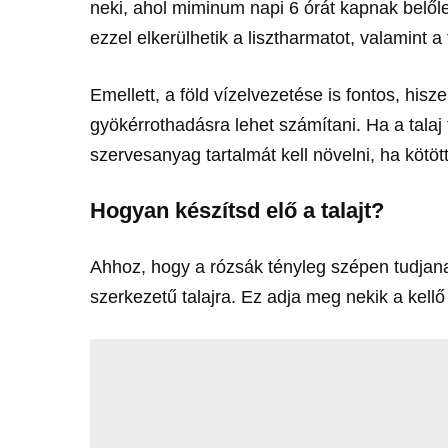
neki, ahol miminum napi 6 órát kapnak belől
ezzel elkerülhetik a lisztharmatot, valamint a
Emellett, a föld vízelvezetése is fontos, hisz
gyökérrothadásra lehet számítani. Ha a talaj
szervesanyag tartalmát kell növelni, ha kötött
Hogyan készítsd elő a talajt?
Ahhoz, hogy a rózsák tényleg szépen tudjana
szerkezetű talajra. Ez adja meg nekik a kellő 