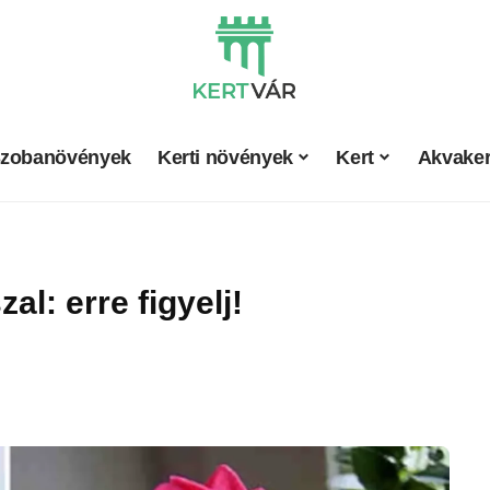
zobanövények
Kerti növények
Kert
Akvaker
zal: erre figyelj!