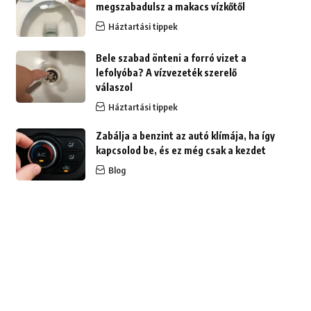
megszabadulsz a makacs vízkőtől
Háztartási tippek
Bele szabad önteni a forró vizet a
lefolyóba? A vízvezeték szerelő
válaszol
Háztartási tippek
Zabálja a benzint az autó klímája, ha így
kapcsolod be, és ez még csak a kezdet
Blog