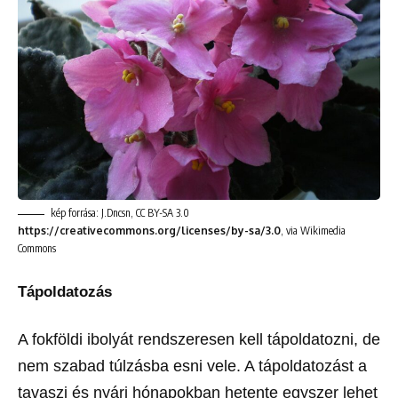
kép forrása: J.Dncsn, CC BY-SA 3.0
https://creativecommons.org/licenses/by-sa/3.0
, via Wikimedia
Commons
Tápoldatozás
A fokföldi ibolyát rendszeresen kell tápoldatozni, de
nem szabad túlzásba esni vele. A tápoldatozást a
tavaszi és nyári hónapokban hetente egyszer lehet