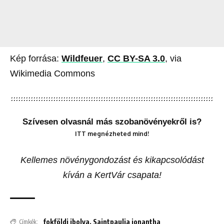
Kép forrása:
Wildfeuer
,
CC BY-SA 3.0
, via
Wikimedia Commons
Szívesen olvasnál más szobanövényekről is?
ITT megnézheted mind!
Kellemes növénygondozást és kikapcsolódást
kíván a KertVár csapata!
fokföldi ibolya
,
Saintpaulia ionantha
Címkék: