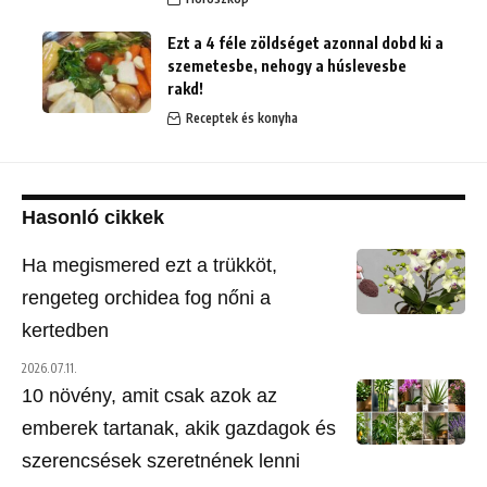
Ezt a 4 féle zöldséget azonnal dobd ki a
szemetesbe, nehogy a húslevesbe
rakd!
Receptek és konyha
Hasonló cikkek
Ha megismered ezt a trükköt,
rengeteg orchidea fog nőni a
kertedben
2026.07.11.
10 növény, amit csak azok az
emberek tartanak, akik gazdagok és
szerencsések szeretnének lenni