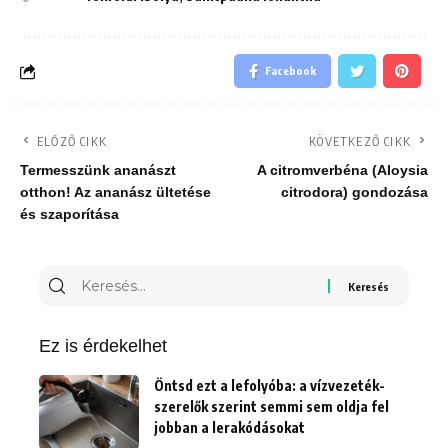
Facebook
ELŐZŐ CIKK
KÖVETKEZŐ CIKK
Termesszünk ananászt
A citromverbéna (Aloysia
otthon! Az ananász ültetése
citrodora) gondozása
és szaporítása
Keresés
erre:
Ez is érdekelhet
Öntsd ezt a lefolyóba: a vízvezeték-
szerelők szerint semmi sem oldja fel
jobban a lerakódásokat