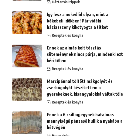
Háztartási tippek
Így lesz a nokedlid olyan, mint a
békebeli időkben! Pár vidéki
háziasszony kikotyogta a titkot
Receptek és konyha
Ennek az almás kelt tésztás
süteménynek nincs párja, mindenki ezt
kéri tőlem
Receptek és konyha
Marcipánnal töltött mákgolyót és
zserbógolyót készítettem a
gyerekeknek, kisangyalokká váltak tőle
Receptek és konyha
Ennek a 6 csillagjegynek hatalmas
mennyiségű pénzeső hullik a nyakába a
hétvégén
Horoszkóp