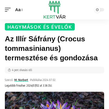
Aa
HAGYMÁSOK ÉS ÉVELŐK
Az Illír Sáfrány (Crocus
tommasinianus)
termesztése és gondozása
4 perc olvasási idő
Szerző:
M. Norbert
Publikálva 2024.07.02.
Legutóbb frissítve: 2024/07/02 at 3:36 DU.