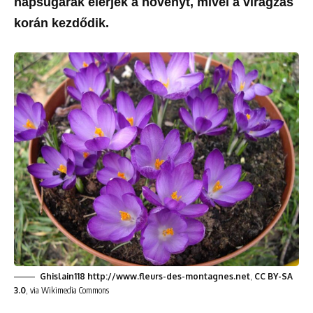
napsugarak elérjék a növényt, mivel a virágzás
korán kezdődik.
Ghislain118 http://www.fleurs-des-montagnes.net
,
CC BY-SA
3.0
, via Wikimedia Commons