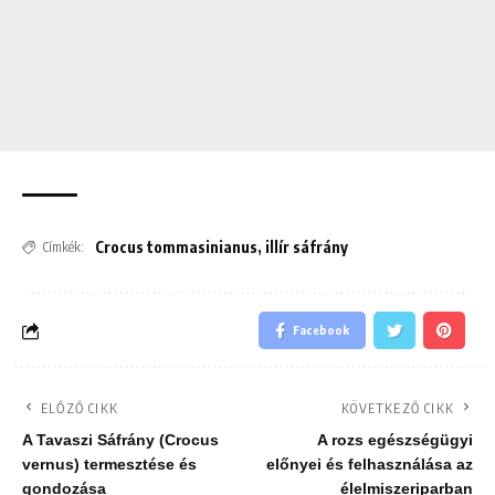
Crocus tommasinianus
,
illír sáfrány
Címkék:
Facebook
ELŐZŐ CIKK
KÖVETKEZŐ CIKK
A Tavaszi Sáfrány (Crocus
A rozs egészségügyi
vernus) termesztése és
előnyei és felhasználása az
gondozása
élelmiszeriparban