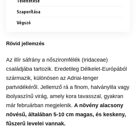
Teleltetése
Szaporítása
Végszó
Rövid jellemzés
Az illír sáfrány a nősziromfélék (Iridaceae)
családjába tartozik. Eredetileg Délkelet-Európából
származik, különösen az Adriai-tenger
partvidékéről. Jellemző rá a finom, halványlila vagy
ibolyaszínű virág, amely kora tavasszal, gyakran
már februárban megjelenik.
A növény alacsony
növésű, általában 5-10 cm magas, és keskeny,
fűszerű levelei vannak.