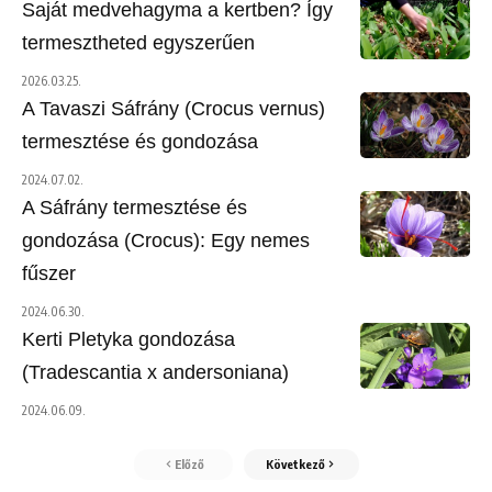
Saját medvehagyma a kertben? Így
termesztheted egyszerűen
2026.03.25.
A Tavaszi Sáfrány (Crocus vernus)
termesztése és gondozása
2024.07.02.
A Sáfrány termesztése és
gondozása (Crocus): Egy nemes
fűszer
2024.06.30.
Kerti Pletyka gondozása
(Tradescantia x andersoniana)
2024.06.09.
Előző
Következő