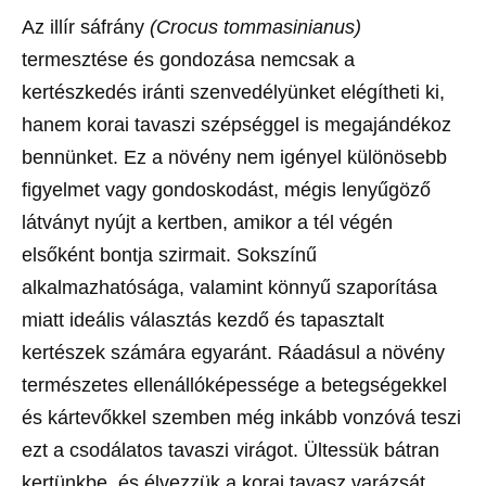
Az illír sáfrány
(Crocus tommasinianus)
termesztése és gondozása nemcsak a
kertészkedés iránti szenvedélyünket elégítheti ki,
hanem korai tavaszi szépséggel is megajándékoz
bennünket. Ez a növény nem igényel különösebb
figyelmet vagy gondoskodást, mégis lenyűgöző
látványt nyújt a kertben, amikor a tél végén
elsőként bontja szirmait. Sokszínű
alkalmazhatósága, valamint könnyű szaporítása
miatt ideális választás kezdő és tapasztalt
kertészek számára egyaránt. Ráadásul a növény
természetes ellenállóképessége a betegségekkel
és kártevőkkel szemben még inkább vonzóvá teszi
ezt a csodálatos tavaszi virágot. Ültessük bátran
kertünkbe, és élvezzük a korai tavasz varázsát,