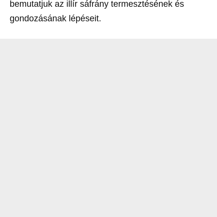
bemutatjuk az illír sáfrány termesztésének és
gondozásának lépéseit.