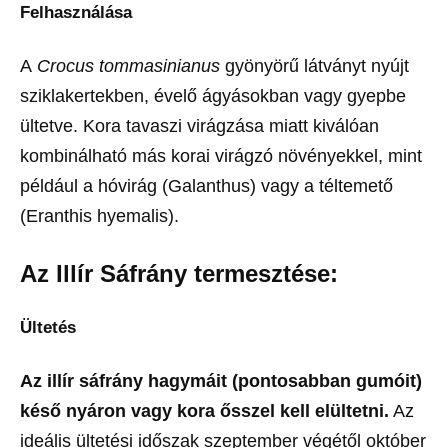
Felhasználása
A
Crocus tommasinianus
gyönyörű látványt nyújt
sziklakertekben, évelő ágyásokban vagy gyepbe
ültetve. Kora tavaszi virágzása miatt kiválóan
kombinálható más korai virágzó növényekkel, mint
például a hóvirág (Galanthus) vagy a téltemető
(Eranthis hyemalis).
Az Illír Sáfrány termesztése:
Ültetés
Az illír sáfrány hagymáit (pontosabban gumóit)
késő nyáron vagy kora ősszel kell elültetni.
Az
ideális ültetési időszak szeptember végétől október