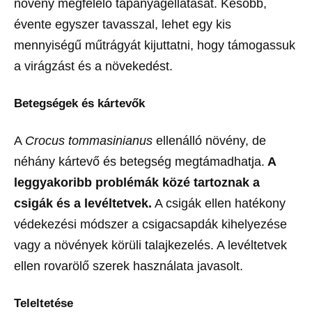
növény megfelelő tápanyagellátását. Később,
évente egyszer tavasszal, lehet egy kis
mennyiségű műtrágyát kijuttatni, hogy támogassuk
a virágzást és a növekedést.
Betegségek és kártevők
A
Crocus tommasinianus
ellenálló növény, de
néhány kártevő és betegség megtámadhatja.
A
leggyakoribb problémák közé tartoznak a
csigák és a levéltetvek.
A csigák ellen hatékony
védekezési módszer a csigacsapdák kihelyezése
vagy a növények körüli talajkezelés. A levéltetvek
ellen rovarölő szerek használata javasolt.
Teleltetése