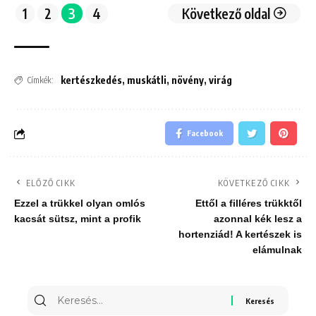
1
2
3
4
Következő oldal
kertészkedés
,
muskátli
,
növény
,
virág
Címkék:
Facebook
ELŐZŐ CIKK
KÖVETKEZŐ CIKK
Ezzel a trükkel olyan omlós
Ettől a filléres trükktől
kacsát sütsz, mint a profik
azonnal kék lesz a
hortenziád! A kertészek is
elámulnak
Keresés