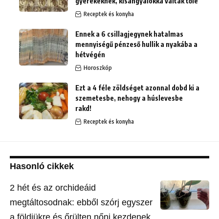
gyerekeknek, kisangyalokká váltak tőle
Receptek és konyha
Ennek a 6 csillagjegynek hatalmas
mennyiségű pénzeső hullik a nyakába a
hétvégén
Horoszkóp
Ezt a 4 féle zöldséget azonnal dobd ki a
szemetesbe, nehogy a húslevesbe
rakd!
Receptek és konyha
Hasonló cikkek
2 hét és az orchideáid
megtáltosodnak: ebből szórj egyszer
a földjükre és őrülten nőni kezdenek