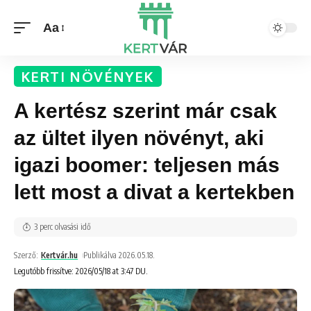
Aa
KERTI NÖVÉNYEK
A kertész szerint már csak
az ültet ilyen növényt, aki
igazi boomer: teljesen más
lett most a divat a kertekben
3 perc olvasási idő
Szerző:
Kertvár.hu
Publikálva 2026.05.18.
Legutóbb frissítve: 2026/05/18 at 3:47 DU.