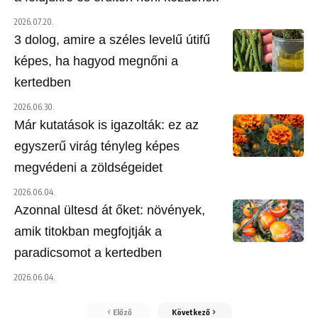
2026.07.20.
3 dolog, amire a széles levelű útifű
képes, ha hagyod megnőni a
kertedben
2026.06.30.
Már kutatások is igazolták: ez az
egyszerű virág tényleg képes
megvédeni a zöldségeidet
2026.06.04.
Azonnal ültesd át őket: növények,
amik titokban megfojtják a
paradicsomot a kertedben
2026.06.04.
Előző
Következő