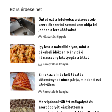
erre:
Ez is érdekelhet
Öntsd ezt a lefolyóba: a vízvezeték-
szerelők szerint semmi sem oldja fel
jobban a lerakódásokat
Háztartási tippek
Így lesz a nokedlid olyan, mint a
békebeli időkben! Pár vidéki
háziasszony kikotyogta a titkot
Receptek és konyha
Ennek az almás kelt tésztás
süteménynek nincs párja, mindenki ezt
kéri tőlem
Receptek és konyha
Marcipánnal töltött mákgolyót és
zserbógolyót készítettem a