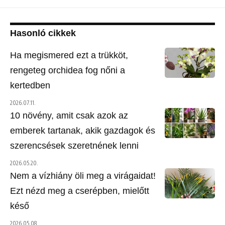
Hasonló cikkek
Ha megismered ezt a trükköt,
rengeteg orchidea fog nőni a
kertedben
2026.07.11.
10 növény, amit csak azok az
emberek tartanak, akik gazdagok és
szerencsések szeretnének lenni
2026.05.20.
Nem a vízhiány öli meg a virágaidat!
Ezt nézd meg a cserépben, mielőtt
késő
2026.05.08.