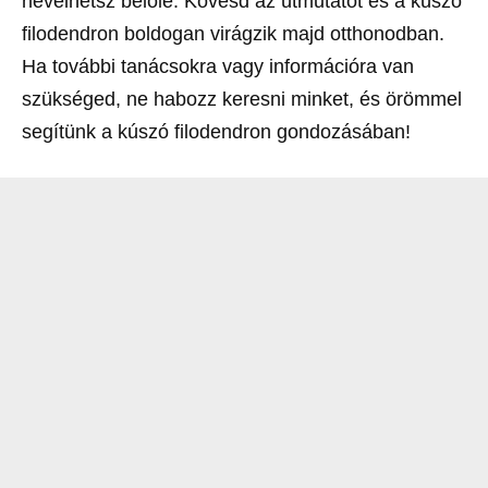
nevelhetsz belőle. Kövesd az útmutatót és a kúszó
filodendron boldogan virágzik majd otthonodban.
Ha további tanácsokra vagy információra van
szükséged, ne habozz keresni minket, és örömmel
segítünk a kúszó filodendron gondozásában!