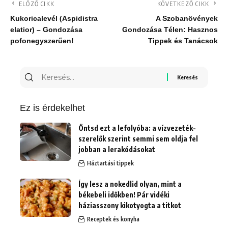
ELŐZŐ CIKK
KÖVETKEZŐ CIKK
Kukoricalevél (Aspidistra
A Szobanövények
elatior) – Gondozása
Gondozása Télen: Hasznos
pofonegyszerűen!
Tippek és Tanácsok
Keresés
erre:
Ez is érdekelhet
Öntsd ezt a lefolyóba: a vízvezeték-
szerelők szerint semmi sem oldja fel
jobban a lerakódásokat
Háztartási tippek
Így lesz a nokedlid olyan, mint a
békebeli időkben! Pár vidéki
háziasszony kikotyogta a titkot
Receptek és konyha