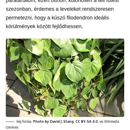
páratartalom, ezért otthon, különösen a téli fűtési
szezonban, érdemes a leveleket rendszeresen
permetezni, hogy a kúszó filodendron ideális
körülmények között fejlődhessen.
kép forrása:
Photo by David J. Stang
,
CC BY-SA 4.0
, via Wikimedia
Commons