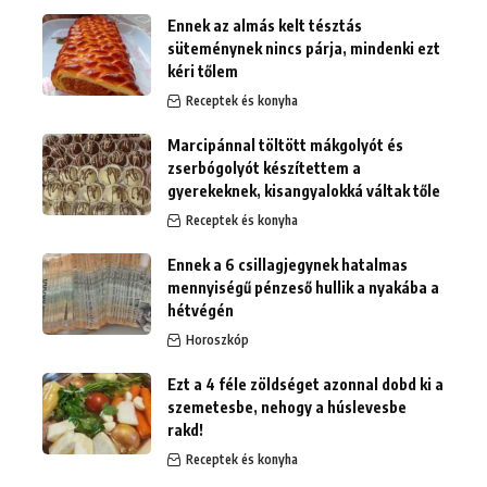
Ennek az almás kelt tésztás
süteménynek nincs párja, mindenki ezt
kéri tőlem
Receptek és konyha
Marcipánnal töltött mákgolyót és
zserbógolyót készítettem a
gyerekeknek, kisangyalokká váltak tőle
Receptek és konyha
Ennek a 6 csillagjegynek hatalmas
mennyiségű pénzeső hullik a nyakába a
hétvégén
Horoszkóp
Ezt a 4 féle zöldséget azonnal dobd ki a
szemetesbe, nehogy a húslevesbe
rakd!
Receptek és konyha