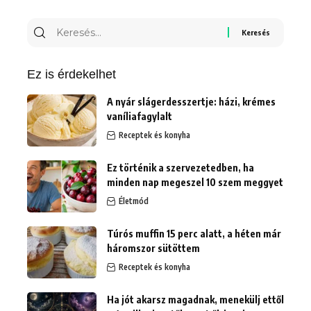
Keresés
erre:
Ez is érdekelhet
A nyár slágerdesszertje: házi, krémes
vaníliafagylalt
Receptek és konyha
Ez történik a szervezetedben, ha
minden nap megeszel 10 szem meggyet
Életmód
Túrós muffin 15 perc alatt, a héten már
háromszor sütöttem
Receptek és konyha
Ha jót akarsz magadnak, menekülj ettől