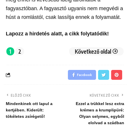
fagyasztóban. A fagyasztó ugyanis nem megvédi a
húst a romlástól, csak lassítja ennek a folyamatát.
Lapozz a hirdetés alatt, a cikk folytatódik!
1
2
Következő oldal
Facebook
ELŐZŐ CIKK
KÖVETKEZŐ CIKK
Mindenkinek ott lapul a
Ezzel a trükkel lesz extra
kertjében. Kiderült:
krémes a krumplipüré:
tökéletes zsírégető!
Olyan selymes, egyből
elolvad a szádban