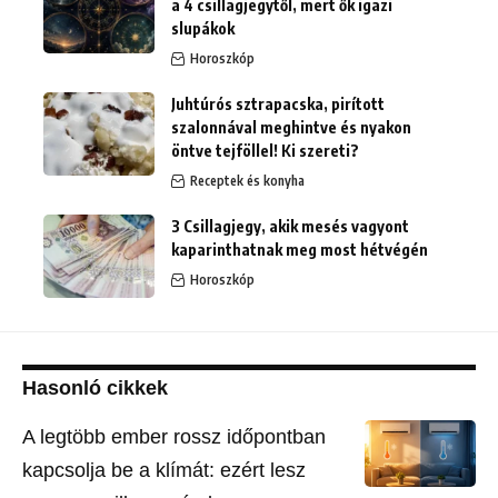
a 4 csillagjegytől, mert ők igazi
slupákok
Horoszkóp
Juhtúrós sztrapacska, pirított
szalonnával meghintve és nyakon
öntve tejföllel! Ki szereti?
Receptek és konyha
3 Csillagjegy, akik mesés vagyont
kaparinthatnak meg most hétvégén
Horoszkóp
Hasonló cikkek
A legtöbb ember rossz időpontban
kapcsolja be a klímát: ezért lesz