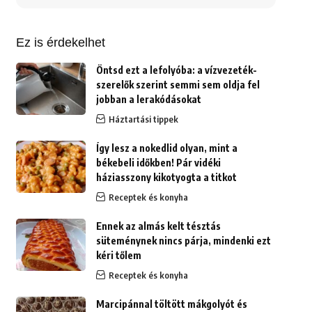
erre:
Ez is érdekelhet
Öntsd ezt a lefolyóba: a vízvezeték-
szerelők szerint semmi sem oldja fel
jobban a lerakódásokat
Háztartási tippek
Így lesz a nokedlid olyan, mint a
békebeli időkben! Pár vidéki
háziasszony kikotyogta a titkot
Receptek és konyha
Ennek az almás kelt tésztás
süteménynek nincs párja, mindenki ezt
kéri tőlem
Receptek és konyha
Marcipánnal töltött mákgolyót és