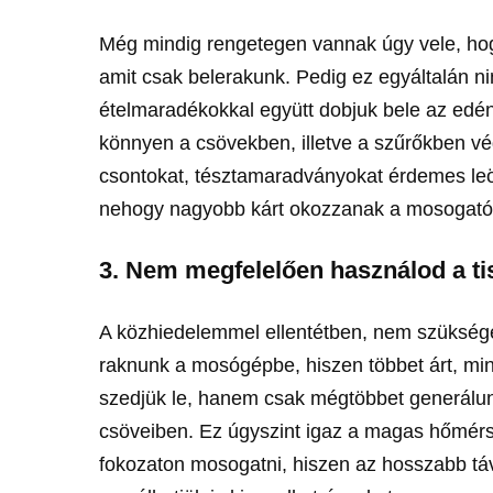
Még mindig rengetegen vannak úgy vele, ho
amit csak belerakunk. Pedig ez egyáltalán n
ételmaradékokkal együtt dobjuk bele az edén
könnyen a csövekben, illetve a szűrőkben vé
csontokat, tésztamaradványokat érdemes leöbl
nehogy nagyobb kárt okozzanak a mosogató
3. Nem megfelelően használod a ti
A közhiedelemmel ellentétben, nem szükség
raknunk a mosógépbe, hiszen többet árt, mi
szedjük le, hanem csak mégtöbbet generálu
csöveiben. Ez úgyszint igaz a magas hőmér
fokozaton mosogatni, hiszen az hosszabb távo