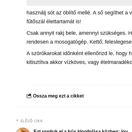
használj sót az öblítő mellé. A ső segíthet a
fűtőszál élettartamát is!
Csak annyit rakj bele, amennyi szükséges. H
rendesen a mosogatógép. Kettő; feleslegese
A szórókarokat időnként ellenőrizd le, hogy
kitisztítva akkor vízköves, vagy ételmaradék
Ossza meg ezt a cikket
ELŐZŐ CIKK
Ezt rontjuk el a hús klopfolása közben: így