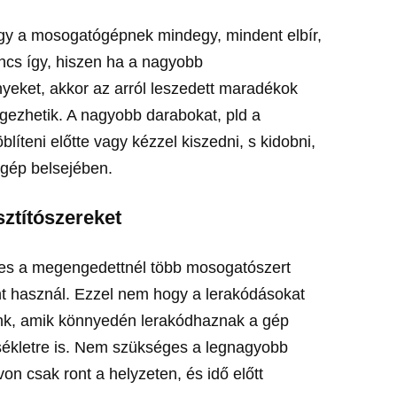
gy a mosogatógépnek mindegy, mindent elbír,
incs így, hiszen ha a nagyobb
yeket, akkor az arról leszedett maradékok
gezhetik. A nagyobb darabokat, pld a
íteni előtte vagy kézzel kiszedni, s kidobni,
gép belsejében.
sztítószereket
es a megengedettnél több mosogatószert
nt használ. Ezzel nem hogy a lerakódásokat
nk, amik könnyedén lerakódhaznak a gép
sékletre is. Nem szükséges a legnagyobb
n csak ront a helyzeten, és idő előtt