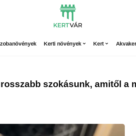
zobanövények
Kerti növények
Kert
Akvaker
legrosszabb szokásunk, amitől a