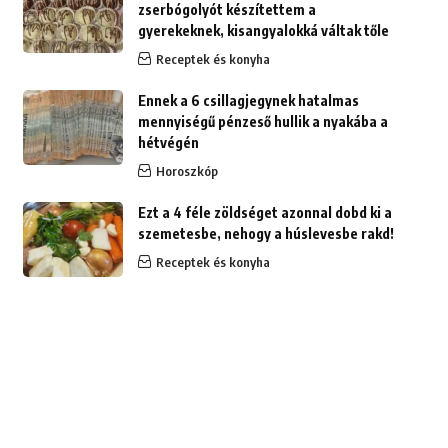
zserbógolyót készítettem a
gyerekeknek, kisangyalokká váltak tőle
Receptek és konyha
Ennek a 6 csillagjegynek hatalmas
mennyiségű pénzeső hullik a nyakába a
hétvégén
Horoszkóp
Ezt a 4 féle zöldséget azonnal dobd ki a
szemetesbe, nehogy a húslevesbe rakd!
Receptek és konyha