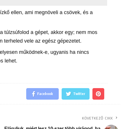
 vízkő ellen, ami megnöveli a csövek, és a
a túlzsúfolod a gépet, akkor egy; nem mos
n terheled vele az egész gépezetet.
 helyesen működnek-e, ugyanis ha nincs
os lehet.
Facebook
Twitter
KÖVETKEZŐ CIKK
Eláruljuk, miért lesz 10-szer több virágod, ha