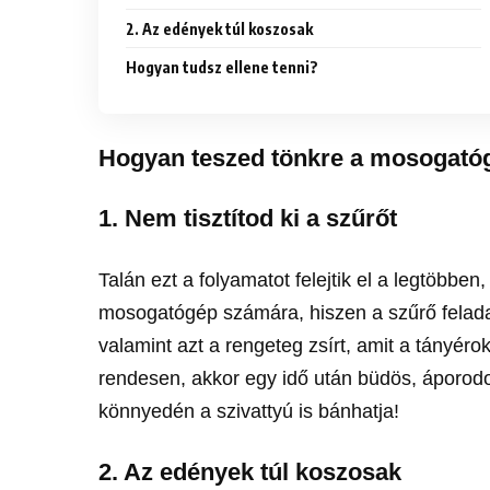
2. Az edények túl koszosak
Hogyan tudsz ellene tenni?
Hogyan teszed tönkre a mosogató
1. Nem tisztítod ki a szűrőt
Talán ezt a folyamatot felejtik el a legtöbben
mosogatógép számára, hiszen a szűrő felada
valamint azt a rengeteg zsírt, amit a tányérok
rendesen, akkor egy idő után büdös, áporodo
könnyedén a szivattyú is bánhatja!
2. Az edények túl koszosak