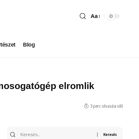
Aa
tészet
Blog
 mosogatógép elromlik
3 perc olvasási idő
Keresés