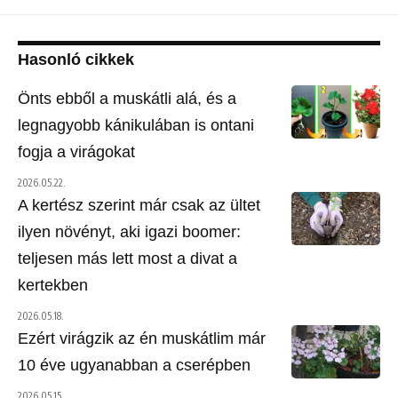
Hasonló cikkek
Önts ebből a muskátli alá, és a
legnagyobb kánikulában is ontani
fogja a virágokat
2026.05.22.
A kertész szerint már csak az ültet
ilyen növényt, aki igazi boomer:
teljesen más lett most a divat a
kertekben
2026.05.18.
Ezért virágzik az én muskátlim már
10 éve ugyanabban a cserépben
2026.05.15.