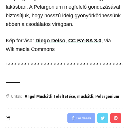
lakásban. A Pelargonium megfelelő gondozásával
biztosítjuk, hogy hosszú ideig gyönyörködhessünk
ebben a csodálatos virágban.
Kép forrása:
Diego Delso
,
CC BY-SA 3.0
, via
Wikimedia Commons
Angol Muskátli Teleltetése
,
muskátli
,
Pelargonium
Címkék:
Facebook