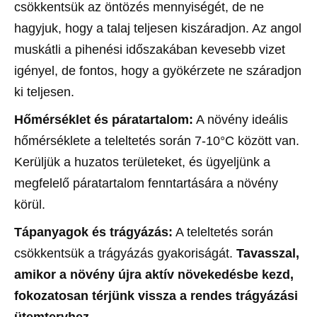
csökkentsük az öntözés mennyiségét, de ne
hagyjuk, hogy a talaj teljesen kiszáradjon. Az angol
muskátli a pihenési időszakában kevesebb vizet
igényel, de fontos, hogy a gyökérzete ne száradjon
ki teljesen.
Hőmérséklet és páratartalom:
A növény ideális
hőmérséklete a teleltetés során 7-10°C között van.
Kerüljük a huzatos területeket, és ügyeljünk a
megfelelő páratartalom fenntartására a növény
körül.
Tápanyagok és trágyázás:
A teleltetés során
csökkentsük a trágyázás gyakoriságát.
Tavasszal,
amikor a növény újra aktív növekedésbe kezd,
fokozatosan térjünk vissza a rendes trágyázási
ütemtervhez.