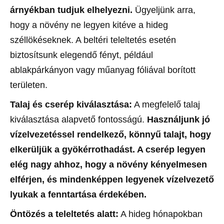
árnyékban tudjuk elhelyezni.
Ügyeljünk arra,
hogy a növény ne legyen kitéve a hideg
széllökéseknek. A beltéri teleltetés esetén
biztosítsunk elegendő fényt, például
ablakpárkányon vagy műanyag fóliával borított
területen.
Talaj és cserép kiválasztása:
A megfelelő talaj
kiválasztása alapvető fontosságú.
Használjunk jó
vízelvezetéssel rendelkező, könnyű talajt, hogy
elkerüljük a gyökérrothadást. A cserép legyen
elég nagy ahhoz, hogy a növény kényelmesen
elférjen, és mindenképpen legyenek vízelvezető
lyukak a fenntartása érdekében.
Öntözés a teleltetés alatt:
A hideg hónapokban