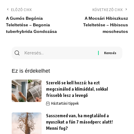
ELŐZŐ CIKK
KÖVETKEZŐ CIKK
A Gumós Begónia
A Mocsári Hibiszkusz
Teleltetése – Begonia
Teleltetése – Hibiscus
tuberhybrida Gondozása
moscheutos
Keresés
erre:
Ez is érdekelhet
Szerelő se kell hozzá: ha ezt
megcsinálod a klímáddal, sokkal
frissebb lesz a levegő
Háztartási tippek
Sasszemed van, ha megtalálod a
nyuszikat a fán 7 másodperc alatt!
Menni fog?