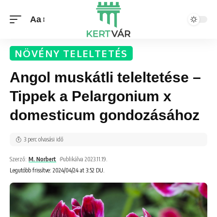
Aa
NÖVÉNY TELELTETÉS
Angol muskátli teleltetése –
Tippek a Pelargonium x
domesticum gondozásához
3 perc olvasási idő
Szerző:
M. Norbert
Publikálva 2023.11.19.
Legutóbb frissítve: 2024/04/24 at 3:52 DU.