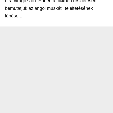
újra virágozzon. Ebben a cikkben részletesen
bemutatjuk az angol muskátli teleltetésének
lépéseit.