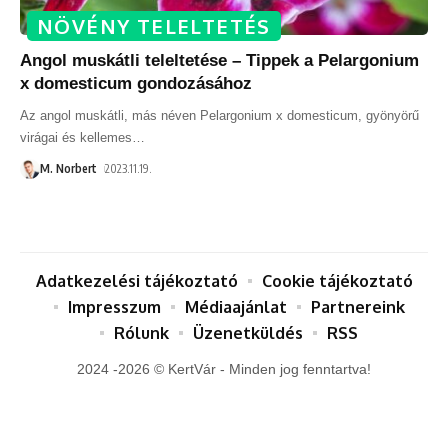
NÖVÉNY TELELTETÉS
Angol muskátli teleltetése – Tippek a Pelargonium
x domesticum gondozásához
Az angol muskátli, más néven Pelargonium x domesticum, gyönyörű
virágai és kellemes
…
M. Norbert
2023.11.19.
Adatkezelési tájékoztató
Cookie tájékoztató
Impresszum
Médiaajánlat
Partnereink
Rólunk
Üzenetküldés
RSS
2024 -2026 © KertVár - Minden jog fenntartva!