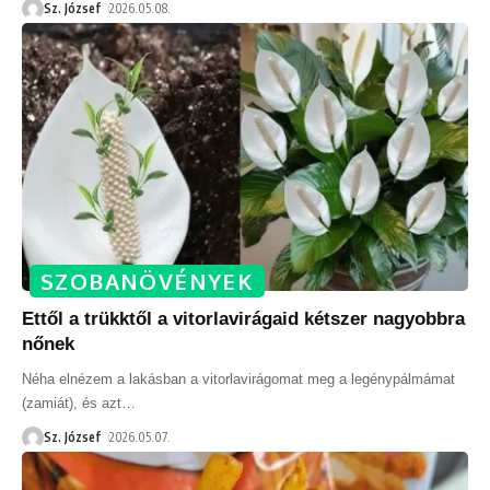
Sz. József
2026.05.08.
SZOBANÖVÉNYEK
Ettől a trükktől a vitorlavirágaid kétszer nagyobbra
nőnek
Néha elnézem a lakásban a vitorlavirágomat meg a legénypálmámat
(zamiát), és azt
…
Sz. József
2026.05.07.