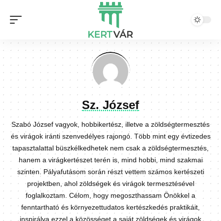
Sz. József
Szabó József vagyok, hobbikertész, illetve a zöldségtermesztés
és virágok iránti szenvedélyes rajongó. Több mint egy évtizedes
tapasztalattal büszkélkedhetek nem csak a zöldségtermesztés,
hanem a virágkertészet terén is, mind hobbi, mind szakmai
szinten. Pályafutásom során részt vettem számos kertészeti
projektben, ahol zöldségek és virágok termesztésével
foglalkoztam. Célom, hogy megoszthassam Önökkel a
fenntartható és környezettudatos kertészkedés praktikáit,
inspirálva ezzel a közösséget a saját zöldségek és virágok