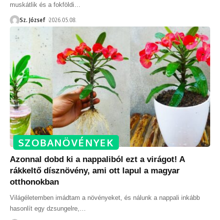
muskátlik és a fokföldi
…
Sz. József
2026.05.08.
SZOBANÖVÉNYEK
Azonnal dobd ki a nappaliból ezt a virágot! A
rákkeltő dísznövény, ami ott lapul a magyar
otthonokban
Világéletemben imádtam a növényeket, és nálunk a nappali inkább
hasonlít egy dzsungelre,
…