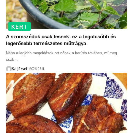
KERT
A szomszédok csak lesnek: ez a legolcsóbb és
legerősebb természetes műtrágya
Néha a legjobb megoldások ott nőnek a kerítés tövében, mi meg
csak
…
Sz. József
2026.05.11.