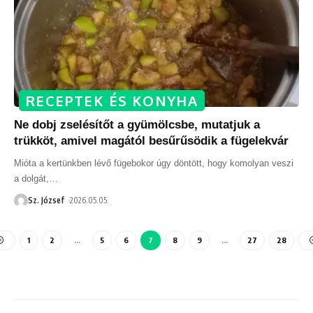
RECEPTEK ÉS KONYHA
Ne dobj zselésítőt a gyümölcsbe, mutatjuk a
trükköt, amivel magától besűrűsödik a fügelekvár
Mióta a kertünkben lévő fügebokor úgy döntött, hogy komolyan veszi
a dolgát,
…
Sz. József
2026.05.05.
1
2
…
5
6
7
8
9
…
27
28