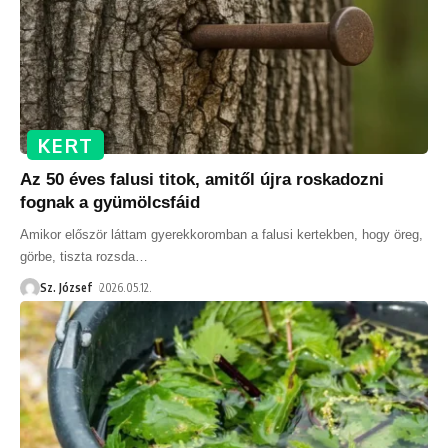
KERT
Az 50 éves falusi titok, amitől újra roskadozni
fognak a gyümölcsfáid
Amikor először láttam gyerekkoromban a falusi kertekben, hogy öreg,
görbe, tiszta rozsda
…
Sz. József
2026.05.12.