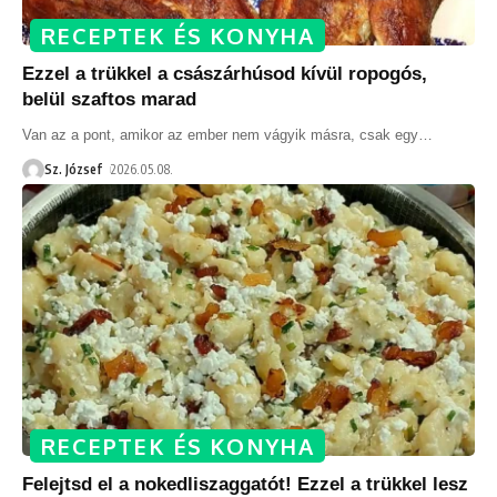
RECEPTEK ÉS KONYHA
Ezzel a trükkel a császárhúsod kívül ropogós,
belül szaftos marad
Van az a pont, amikor az ember nem vágyik másra, csak egy
…
Sz. József
2026.05.08.
RECEPTEK ÉS KONYHA
Felejtsd el a nokedliszaggatót! Ezzel a trükkel lesz