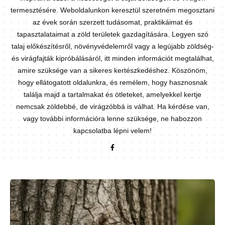
termesztésére. Weboldalunkon keresztül szeretném megosztani
az évek során szerzett tudásomat, praktikáimat és
tapasztalataimat a zöld területek gazdagítására. Legyen szó
talaj előkészítésről, növényvédelemről vagy a legújabb zöldség-
és virágfajták kipróbálásáról, itt minden információt megtalálhat,
amire szüksége van a sikeres kertészkedéshez. Köszönöm,
hogy ellátogatott oldalunkra, és remélem, hogy hasznosnak
találja majd a tartalmakat és ötleteket, amelyekkel kertje
nemcsak zöldebbé, de virágzóbbá is válhat. Ha kérdése van,
vagy további információra lenne szüksége, ne habozzon
kapcsolatba lépni velem!