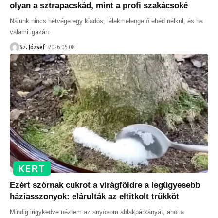
olyan a sztrapacskád, mint a profi szakácsoké
Nálunk nincs hétvége egy kiadós, lélekmelengető ebéd nélkül, és ha
valami igazán
…
Sz. József
2026.05.08.
KERT
Ezért szórnak cukrot a virágföldre a legügyesebb
háziasszonyok: elárulták az eltitkolt trükköt
Mindig irigykedve néztem az anyósom ablakpárkányát, ahol a