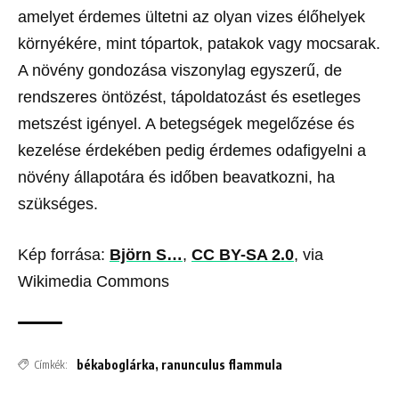
amelyet érdemes ültetni az olyan vizes élőhelyek
környékére, mint tópartok, patakok vagy mocsarak.
A növény gondozása viszonylag egyszerű, de
rendszeres öntözést, tápoldatozást és esetleges
metszést igényel. A betegségek megelőzése és
kezelése érdekében pedig érdemes odafigyelni a
növény állapotára és időben beavatkozni, ha
szükséges.
Kép forrása:
Björn S…
,
CC BY-SA 2.0
, via
Wikimedia Commons
békaboglárka
,
ranunculus flammula
Címkék: