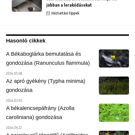
jobban a lerakódásokat
Háztartási tippek
Hasonló cikkek
A Békaboglárka bemutatása és
gondozása (Ranunculus flammula)
2024.05.08.
Az apró gyékény (Typha minima)
gondozása
2024.03.05.
A békalencsepáfrány (Azolla
caroliniana) gondozása
2024.06.22.