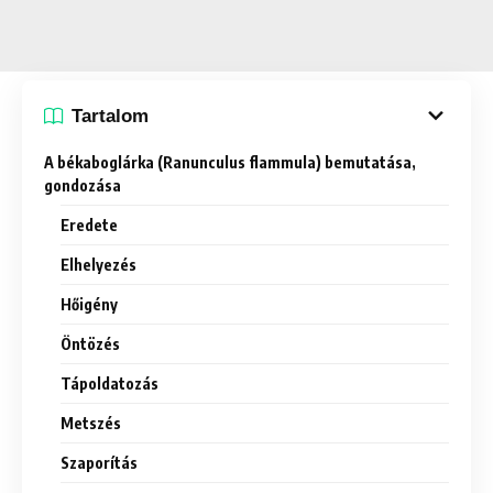
Tartalom
A békaboglárka (Ranunculus flammula) bemutatása,
gondozása
Eredete
Elhelyezés
Hőigény
Öntözés
Tápoldatozás
Metszés
Szaporítás