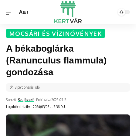
Aa
MOCSÁRI ÉS VÍZINÖVÉNYEK
A békaboglárka
(Ranunculus flammula)
gondozása
3 perc olvasási idő
Szerző:
Sz. József
Publikálva 2023.05.12.
Legutóbb frissítve: 2024/03/05 at 2:36 DU.