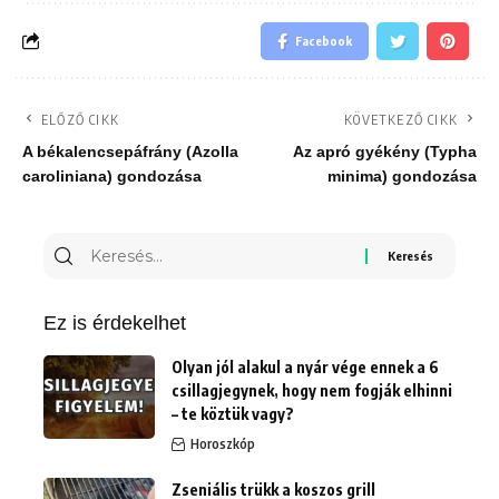
Facebook
ELŐZŐ CIKK
KÖVETKEZŐ CIKK
A békalencsepáfrány (Azolla
Az apró gyékény (Typha
caroliniana) gondozása
minima) gondozása
Keresés
erre:
Ez is érdekelhet
Olyan jól alakul a nyár vége ennek a 6
csillagjegynek, hogy nem fogják elhinni
– te köztük vagy?
Horoszkóp
Zseniális trükk a koszos grill