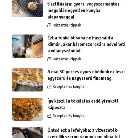
tisztítására: gyors, vegyszermentes
megoldás egyetlen konyhai
alapanyaggal
Háztartási tippek
Ezt a funkciót soha ne használd a
klímán, akár háromszorosára növelheti
a villanyszámlád!
Háztartási tippek
A mai 30 perces gyors ebédünk ez lesz:
egyszerű és nagyszerű finomság
Receptek és konyha
Így készül a tökéletes erdélyi rakott
káposzta
Receptek és konyha
Öntsd ezt a lefolyóba: a vízvezeték-
szerelők szerint semmi sem oldja fel