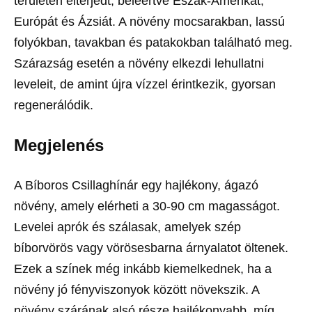
területen elterjedt, beleértve Észak-Amerikát,
Európát és Ázsiát. A növény mocsarakban, lassú
folyókban, tavakban és patakokban található meg.
Szárazság esetén a növény elkezdi lehullatni
leveleit, de amint újra vízzel érintkezik, gyorsan
regenerálódik.
Megjelenés
A Bíboros Csillaghínár egy hajlékony, ágazó
növény, amely elérheti a 30-90 cm magasságot.
Levelei aprók és szálasak, amelyek szép
bíborvörös vagy vörösesbarna árnyalatot öltenek.
Ezek a színek még inkább kiemelkednek, ha a
növény jó fényviszonyok között növekszik. A
növény szárának alsó része hajlékonyabb, míg