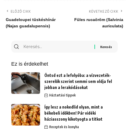
ELŐZŐ CIKK
KÖVETKEZŐ CIKK
Guadeloupei tüskéshínár
Füles rucaöröm (Salvinia
(Najas guadalupensis)
auriculata)
Keresés
erre:
Ez is érdekelhet
Öntsd ezt a lefolyóba: a vízvezeték-
szerelők szerint semmi sem oldja fel
jobban a lerakódásokat
Háztartási tippek
Így lesz a nokedlid olyan, mint a
békebeli időkben! Pár vidéki
háziasszony kikotyogta a titkot
Receptek és konyha