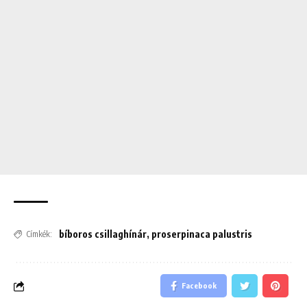
bíboros csillaghínár
,
proserpinaca palustris
Címkék:
Facebook