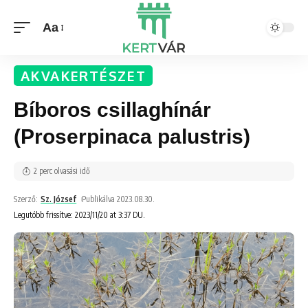
Aa
AKVAKERTÉSZET
Bíboros csillaghínár
(Proserpinaca palustris)
2 perc olvasási idő
Szerző:
Sz. József
Publikálva 2023.08.30.
Legutóbb frissítve: 2023/11/20 at 3:37 DU.