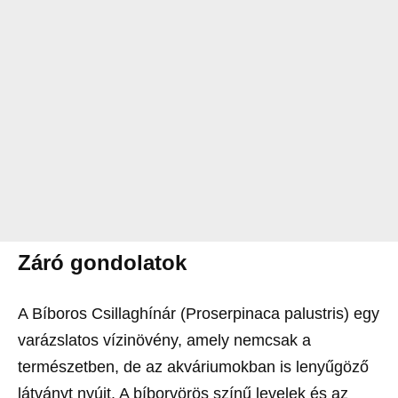
Záró gondolatok
A Bíboros Csillaghínár (Proserpinaca palustris) egy
varázslatos vízinövény, amely nemcsak a
természetben, de az akváriumokban is lenyűgöző
látványt nyújt. A bíborvörös színű levelek és az