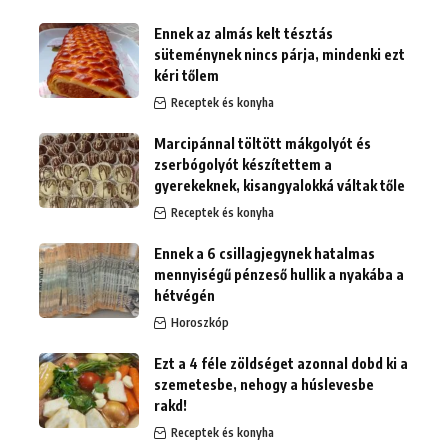
Ennek az almás kelt tésztás
süteménynek nincs párja, mindenki ezt
kéri tőlem
Receptek és konyha
Marcipánnal töltött mákgolyót és
zserbógolyót készítettem a
gyerekeknek, kisangyalokká váltak tőle
Receptek és konyha
Ennek a 6 csillagjegynek hatalmas
mennyiségű pénzeső hullik a nyakába a
hétvégén
Horoszkóp
Ezt a 4 féle zöldséget azonnal dobd ki a
szemetesbe, nehogy a húslevesbe
rakd!
Receptek és konyha