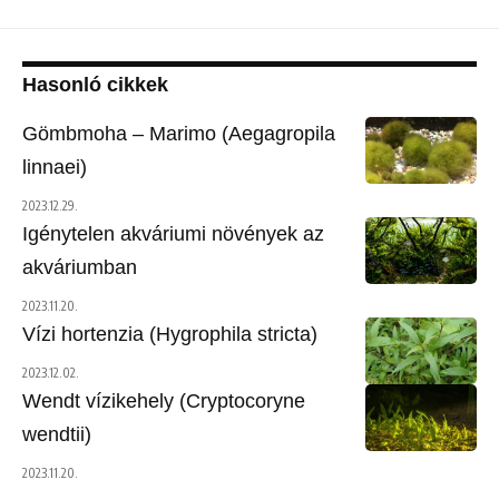
Hasonló cikkek
Gömbmoha – Marimo (Aegagropila
linnaei)
2023.12.29.
Igénytelen akváriumi növények az
akváriumban
2023.11.20.
Vízi hortenzia (Hygrophila stricta)
2023.12.02.
Wendt vízikehely (Cryptocoryne
wendtii)
2023.11.20.