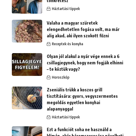
tönkretesz
Háztartási tippek
Valaha a magyar szüretek
elengedhetetlen fogása volt, ma már
alig akad, aki ilyen szokott főzni
Receptek és konyha
Olyan jól alakul a nyár vége ennek a 6
csillagjegynek, hogy nem fogják elhinni
– te köztük vagy?
Horoszkóp
Zseniális trükk a koszos grill
tisztítására: gyors, vegyszermentes
megoldás egyetlen konyhai
alapanyaggal
Háztartási tippek
Ezt a funkciót soha ne használd a
klímán, akár háromszorosára növelheti