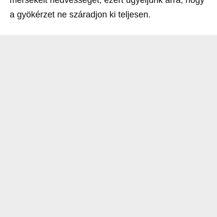
mérsékelt nedvességet, ezért ügyeljünk arra, hogy
a gyökérzet ne száradjon ki teljesen.