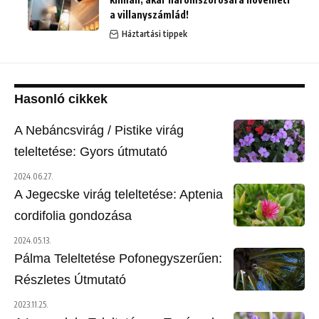
a villanyszámlád!
Háztartási tippek
Hasonló cikkek
A Nebáncsvirág / Pistike virág
teleltetése: Gyors útmutató
2024.06.27.
A Jegecske virág teleltetése: Aptenia
cordifolia gondozása
2024.05.13.
Pálma Teleltetése Pofonegyszerűen:
Részletes Útmutató
2023.11.25.