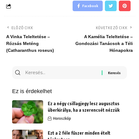
Facebook
ELŐZŐ CIKK
KÖVETKEZŐ CIKK
A Vinka Teleltetése –
A Kamélia Teleltetése –
Rózsás Meténg
Gondozási Tanácsok a Téli
(Catharanthus roseus)
Hónapokra
Keresés
erre:
Ez is érdekelhet
Ez a négy csillagjegy lesz augusztus
überkirálya, ha a szerencsét nézzük
Horoszkóp
Ezt a 2 féle fűszer minden ételt