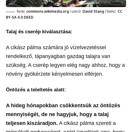
forrás:
commons.wikimedia.org
/ szerző:
David Stang
/ licensz:
CC
BY-SA 4.0 DEED
Talaj és cserép kiválasztása:
A cikász pálma számára jó vízelvezetéssel
rendelkező, tápanyagban gazdag talajra van
szükség. A cserép legyen elég nagy ahhoz, hogy a
növény gyökérzete kényelmesen elférjen.
Öntözés a teleltetés alatt:
A hideg hónapokban csökkentsük az öntözés
mennyiségét, de ne hagyjuk, hogy a talaj
teljesen kiszáradjon.
A cikász pálma szereti a