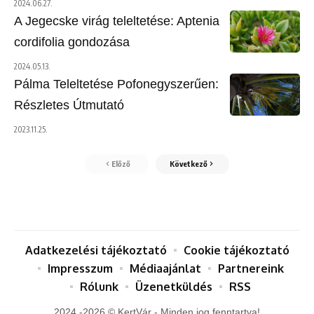
2024.06.27.
A Jegecske virág teleltetése: Aptenia
cordifolia gondozása
2024.05.13.
Pálma Teleltetése Pofonegyszerűen:
Részletes Útmutató
2023.11.25.
Előző
Következő
Adatkezelési tájékoztató
Cookie tájékoztató
Impresszum
Médiaajánlat
Partnereink
Rólunk
Üzenetküldés
RSS
2024 -2026 © KertVár - Minden jog fenntartva!