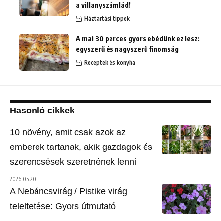
a villanyszámlád!
Háztartási tippek
A mai 30 perces gyors ebédünk ez lesz:
egyszerű és nagyszerű finomság
Receptek és konyha
Hasonló cikkek
10 növény, amit csak azok az
emberek tartanak, akik gazdagok és
szerencsések szeretnének lenni
2026.05.20.
A Nebáncsvirág / Pistike virág
teleltetése: Gyors útmutató