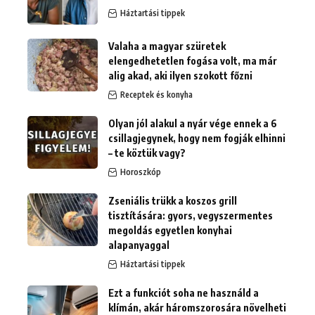
Háztartási tippek
Valaha a magyar szüretek
elengedhetetlen fogása volt, ma már
alig akad, aki ilyen szokott főzni
Receptek és konyha
Olyan jól alakul a nyár vége ennek a 6
csillagjegynek, hogy nem fogják elhinni
– te köztük vagy?
Horoszkóp
Zseniális trükk a koszos grill
tisztítására: gyors, vegyszermentes
megoldás egyetlen konyhai
alapanyaggal
Háztartási tippek
Ezt a funkciót soha ne használd a
klímán, akár háromszorosára növelheti