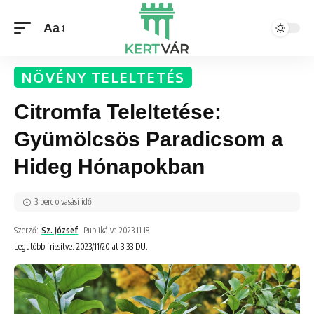
Aa
NÖVÉNY TELELTETÉS
Citromfa Teleltetése:
Gyümölcsös Paradicsom a
Hideg Hónapokban
3 perc olvasási idő
Szerző:
Sz. József
Publikálva 2023.11.18.
Legutóbb frissítve: 2023/11/20 at 3:33 DU.