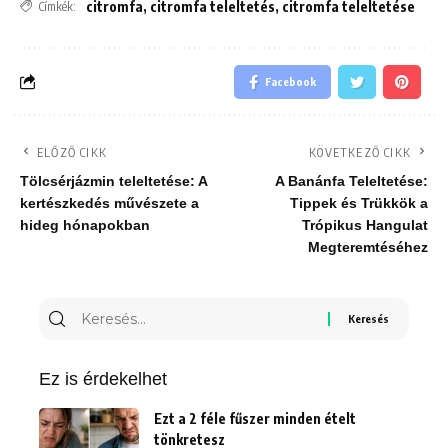
citromfa
,
citromfa teleltetés
,
citromfa teleltetése
Címkék:
Facebook
ELŐZŐ CIKK
KÖVETKEZŐ CIKK
Tölcsérjázmin teleltetése: A
A Banánfa Teleltetése:
kertészkedés művészete a
Tippek és Trükkök a
hideg hónapokban
Trópikus Hangulat
Megteremtéséhez
Keresés
erre:
Ez is érdekelhet
Ezt a 2 féle fűszer minden ételt
tönkretesz