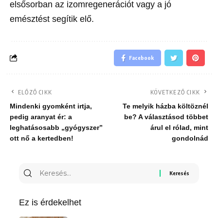
elsősorban az izomregenerációt vagy a jó
emésztést segítik elő.
Facebook
ELŐZŐ CIKK
KÖVETKEZŐ CIKK
Mindenki gyomként irtja,
Te melyik házba költöznél
pedig aranyat ér: a
be? A választásod többet
leghatásosabb „gyógyszer”
árul el rólad, mint
ott nő a kertedben!
gondolnád
Keresés
erre:
Ez is érdekelhet