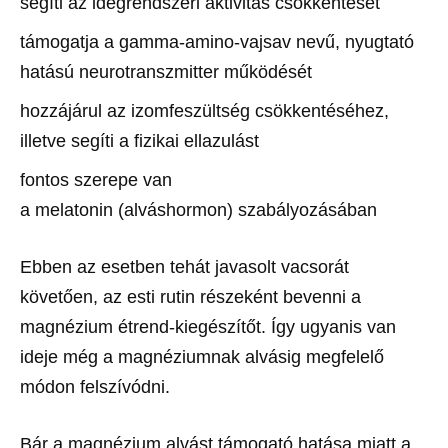
segíti az idegrendszeri aktivitás csökkentését
támogatja a gamma-amino-vajsav nevű, nyugtató
hatású neurotranszmitter működését
hozzájárul az izomfeszültség csökkentéséhez,
illetve segíti a fizikai ellazulást
fontos szerepe van
a melatonin (alváshormon) szabályozásában
Ebben az esetben tehát javasolt vacsorát
követően, az esti rutin részeként bevenni a
magnézium étrend-kiegészítőt. Így ugyanis van
ideje még a magnéziumnak alvásig megfelelő
módon felszívódni.
Bár a magnézium alvást támogató hatása miatt a