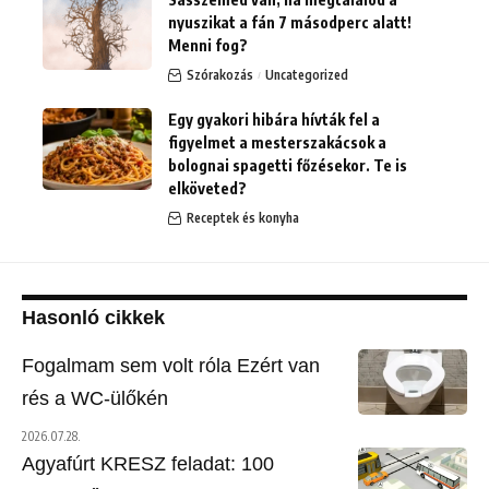
nyuszikat a fán 7 másodperc alatt!
Menni fog?
Szórakozás
Uncategorized
Egy gyakori hibára hívták fel a
figyelmet a mesterszakácsok a
bolognai spagetti főzésekor. Te is
elköveted?
Receptek és konyha
Hasonló cikkek
Fogalmam sem volt róla Ezért van
rés a WC-ülőkén
2026.07.28.
Agyafúrt KRESZ feladat: 100