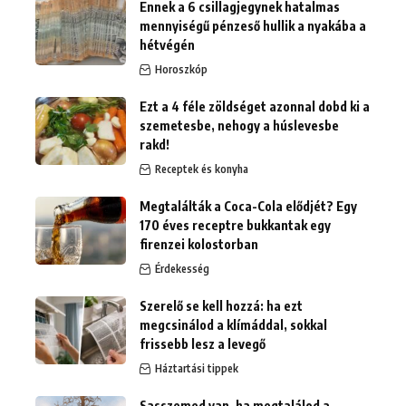
Ennek a 6 csillagjegynek hatalmas
mennyiségű pénzeső hullik a nyakába a
hétvégén
Horoszkóp
Ezt a 4 féle zöldséget azonnal dobd ki a
szemetesbe, nehogy a húslevesbe
rakd!
Receptek és konyha
Megtalálták a Coca-Cola elődjét? Egy
170 éves receptre bukkantak egy
firenzei kolostorban
Érdekesség
Szerelő se kell hozzá: ha ezt
megcsinálod a klímáddal, sokkal
frissebb lesz a levegő
Háztartási tippek
Sasszemed van, ha megtalálod a