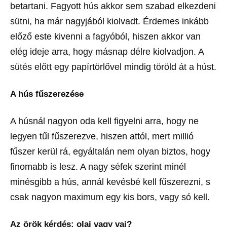
betartani. Fagyott hús akkor sem szabad elkezdeni
sütni, ha már nagyjából kiolvadt. Érdemes inkább
előző este kivenni a fagyóból, hiszen akkor van
elég ideje arra, hogy másnap délre kiolvadjon. A
sütés előtt egy papírtörlővel mindig töröld át a húst.
A hús fűszerezése
A húsnál nagyon oda kell figyelni arra, hogy ne
legyen tűl fűszerezve, hiszen attól, mert millió
fűszer kerül rá, egyáltalán nem olyan biztos, hogy
finomabb is lesz. A nagy séfek szerint minél
minésgibb a hús, annál kevésbé kell fűszerezni, s
csak nagyon maximum egy kis bors, vagy só kell.
Az örök kérdés: olaj vagy vaj?