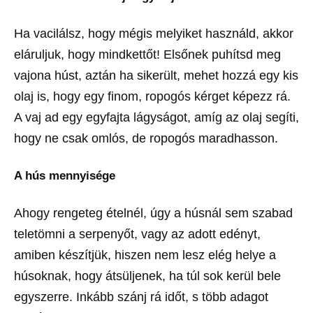
Ha vacilálsz, hogy mégis melyiket használd, akkor
eláruljuk, hogy mindkettőt! Elsőnek puhítsd meg
vajona húst, aztán ha sikerült, mehet hozzá egy kis
olaj is, hogy egy finom, ropogós kérget képezz rá.
A vaj ad egy egyfajta lágyságot, amíg az olaj segíti,
hogy ne csak omlós, de ropogós maradhasson.
A hús mennyisége
Ahogy rengeteg ételnél, úgy a húsnál sem szabad
teletömni a serpenyőt, vagy az adott edényt,
amiben készítjük, hiszen nem lesz elég helye a
húsoknak, hogy átsüljenek, ha túl sok kerül bele
egyszerre. Inkább szánj rá időt, s több adagot