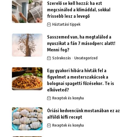
Szerelő se kell hozzá: ha ezt
megcsinálod a klímáddal, sokkal
frissebb lesz a levegő
Háztartási tippek
Sasszemed van, ha megtalálod a
nyuszikat a fán 7 másodperc alatt!
Menni fog?
Szórakozás
Uncategorized
Egy gyakori hibára hívták fel a
figyelmet a mesterszakácsok a
bolognai spagetti főzésekor. Te is
elköveted?
Receptek és konyha
Óriási kedvencünk mostanában ez az
alföldi kifli recept
Receptek és konyha