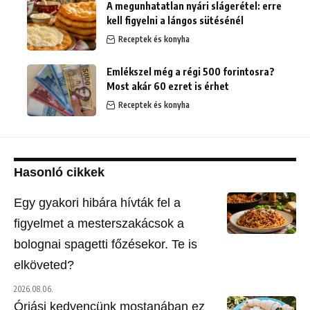
A megunhatatlan nyári slágerétel: erre
kell figyelni a lángos sütésénél
Receptek és konyha
Emlékszel még a régi 500 forintosra?
Most akár 60 ezret is érhet
Receptek és konyha
Hasonló cikkek
Egy gyakori hibára hívták fel a
figyelmet a mesterszakácsok a
bolognai spagetti főzésekor. Te is
elköveted?
2026.08.06.
Óriási kedvencünk mostanában ez