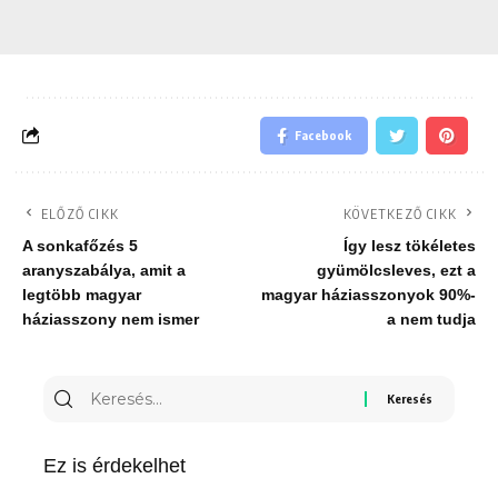
Facebook
ELŐZŐ CIKK
KÖVETKEZŐ CIKK
A sonkafőzés 5
Így lesz tökéletes
aranyszabálya, amit a
gyümölcsleves, ezt a
legtöbb magyar
magyar háziasszonyok 90%-
háziasszony nem ismer
a nem tudja
Keresés
erre:
Ez is érdekelhet