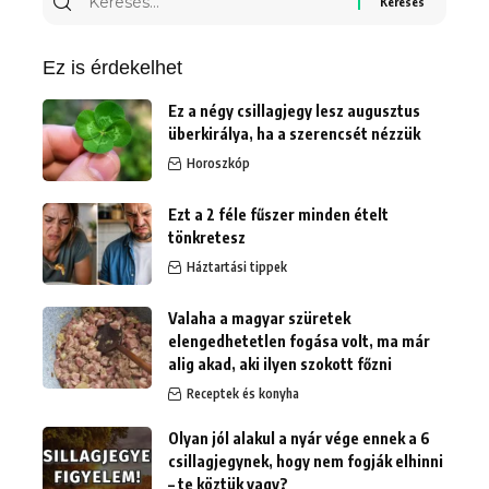
erre:
Ez is érdekelhet
Ez a négy csillagjegy lesz augusztus
überkirálya, ha a szerencsét nézzük
Horoszkóp
Ezt a 2 féle fűszer minden ételt
tönkretesz
Háztartási tippek
Valaha a magyar szüretek
elengedhetetlen fogása volt, ma már
alig akad, aki ilyen szokott főzni
Receptek és konyha
Olyan jól alakul a nyár vége ennek a 6
csillagjegynek, hogy nem fogják elhinni
– te köztük vagy?