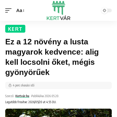
Aa
KERT
Ez a 12 növény a lusta
magyarok kedvence: alig
kell locsolni őket, mégis
gyönyörűek
4 perc olvasási idő
Szerző:
Kertvár.hu
Publikálva 2026.05.20.
Legutóbb frissítve: 2026/05/20 at 4:55 DU.