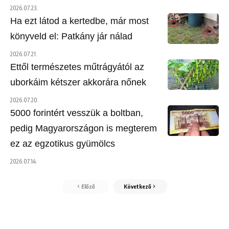
2026.07.23.
Ha ezt látod a kertedbe, már most
könyveld el: Patkány jár nálad
2026.07.21.
Ettől természetes műtrágyától az
uborkáim kétszer akkorára nőnek
2026.07.20.
5000 forintért vesszük a boltban,
pedig Magyarországon is megterem
ez az egzotikus gyümölcs
2026.07.14.
Előző
Következő