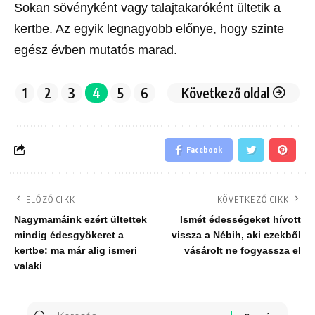
Sokan sövényként vagy talajtakaróként ültetik a
kertbe. Az egyik legnagyobb előnye, hogy szinte
egész évben mutatós marad.
1
2
3
4
5
6
Következő oldal
Facebook
ELŐZŐ CIKK
KÖVETKEZŐ CIKK
Nagymamáink ezért ültettek
Ismét édességeket hívott
mindig édesgyökeret a
vissza a Nébih, aki ezekből
kertbe: ma már alig ismeri
vásárolt ne fogyassza el
valaki
Keresés