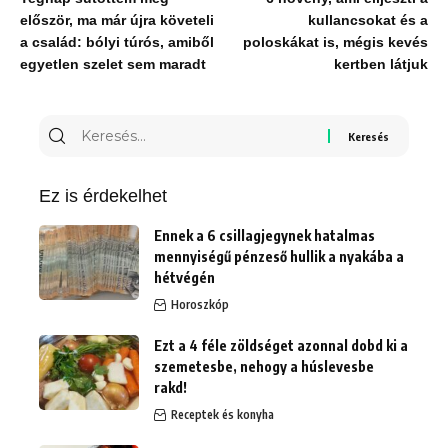
először, ma már újra követeli
kullancsokat és a
a család: bólyi túrós, amiből
poloskákat is, mégis kevés
egyetlen szelet sem maradt
kertben látjuk
Keresés
erre:
Ez is érdekelhet
Ennek a 6 csillagjegynek hatalmas
mennyiségű pénzeső hullik a nyakába a
hétvégén
Horoszkóp
Ezt a 4 féle zöldséget azonnal dobd ki a
szemetesbe, nehogy a húslevesbe
rakd!
Receptek és konyha