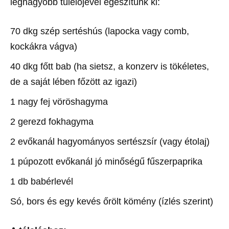
legnagyobb túlélőjével egészítünk ki:
70 dkg szép sertéshús (lapocka vagy comb,
kockákra vágva)
40 dkg főtt bab (ha sietsz, a konzerv is tökéletes,
de a saját lében főzött az igazi)
1 nagy fej vöröshagyma
2 gerezd fokhagyma
2 evőkanál hagyományos sertészsír (vagy étolaj)
1 púpozott evőkanál jó minőségű fűszerpaprika
1 db babérlevél
Só, bors és egy kevés őrölt kömény (ízlés szerint)