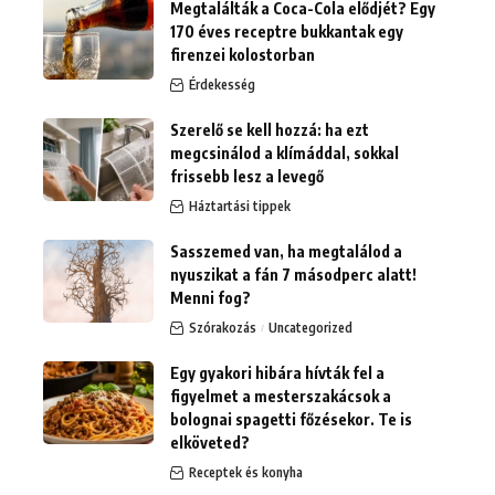
Megtalálták a Coca-Cola elődjét? Egy
170 éves receptre bukkantak egy
firenzei kolostorban
Érdekesség
Szerelő se kell hozzá: ha ezt
megcsinálod a klímáddal, sokkal
frissebb lesz a levegő
Háztartási tippek
Sasszemed van, ha megtalálod a
nyuszikat a fán 7 másodperc alatt!
Menni fog?
Szórakozás
Uncategorized
Egy gyakori hibára hívták fel a
figyelmet a mesterszakácsok a
bolognai spagetti főzésekor. Te is
elköveted?
Receptek és konyha