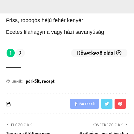
Friss, ropogós héjú fehér kenyér
Ecetes lilahagyma vagy házi savanyúság
1
2
Következő oldal
pörkölt
,
recept
Címkék:
Facebook
ELŐZŐ CIKK
KÖVETKEZŐ CIKK
Tegnap sütöttem meg
6 növény, ami elijeszti a