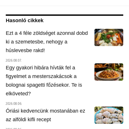
Hasonló cikkek
Ezt a 4 féle zöldséget azonnal dobd
ki a szemetesbe, nehogy a
húslevesbe rakd!
2026.08.07.
Egy gyakori hibára hívták fel a
figyelmet a mesterszakácsok a
bolognai spagetti főzésekor. Te is
elköveted?
2026.08.06.
Óriási kedvencünk mostanában ez
az alföldi kifli recept