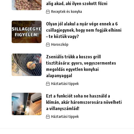
alig akad, aki ilyen szokott főzni
Receptek és konyha
Olyan jól alakul a nyár vége ennek a 6
csillagjegynek, hogy nem fogják elhinni
– te köztük vagy?
Horoszkóp
Zseniális trükk a koszos grill
tisztítására: gyors, vegyszermentes
megoldás egyetlen konyhai
alapanyaggal
Háztartási tippek
Ezt a funkciót soha ne használd a
klímán, akár háromszorosára növelheti
a villanyszámlád!
Háztartási tippek