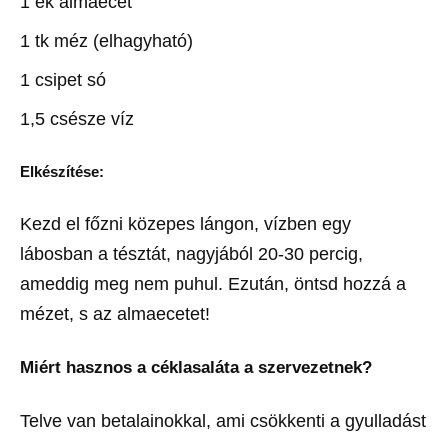
1 ek almaecet
1 tk méz (elhagyható)
1 csipet só
1,5 csésze víz
Elkészítése:
Kezd el főzni közepes lángon, vízben egy
lábosban a tésztát, nagyjából 20-30 percig,
ameddig meg nem puhul. Ezután, öntsd hozzá a
mézet, s az almaecetet!
Miért hasznos a céklasaláta a szervezetnek?
Telve van betalainokkal, ami csökkenti a gyulladást