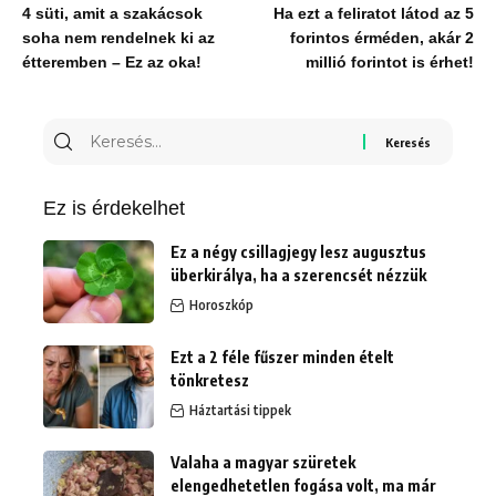
4 süti, amit a szakácsok
Ha ezt a feliratot látod az 5
soha nem rendelnek ki az
forintos érméden, akár 2
étteremben – Ez az oka!
millió forintot is érhet!
Keresés
erre:
Ez is érdekelhet
Ez a négy csillagjegy lesz augusztus
überkirálya, ha a szerencsét nézzük
Horoszkóp
Ezt a 2 féle fűszer minden ételt
tönkretesz
Háztartási tippek
Valaha a magyar szüretek
elengedhetetlen fogása volt, ma már