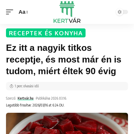
Aa
RECEPTEK ÉS KONYHA
Ez itt a nagyik titkos
receptje, és most már én is
tudom, miért éltek 90 évig
1 perc olvasási idő
Szerző:
Kertvár.hu
Publikálva 2026.03.16.
Legutóbb frissítve: 2026/03/16 at 6:24 DU.