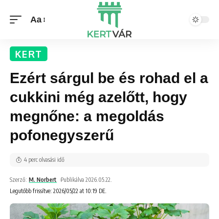
Aa
KERT
Ezért sárgul be és rohad el a
cukkini még azelőtt, hogy
megnőne: a megoldás
pofonegyszerű
4 perc olvasási idő
Szerző:
M. Norbert
Publikálva 2026.05.22.
Legutóbb frissítve: 2026/05/22 at 10:19 DE.