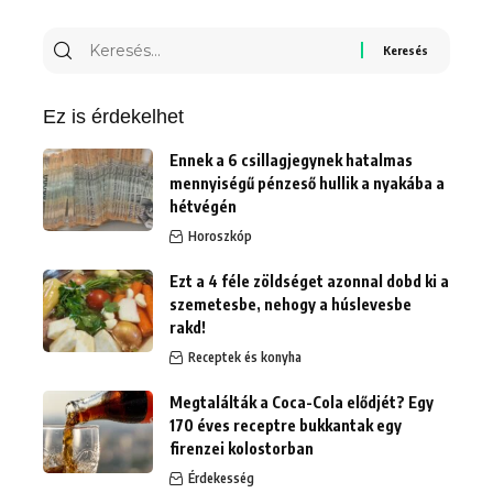
Keresés
erre:
Ez is érdekelhet
Ennek a 6 csillagjegynek hatalmas
mennyiségű pénzeső hullik a nyakába a
hétvégén
Horoszkóp
Ezt a 4 féle zöldséget azonnal dobd ki a
szemetesbe, nehogy a húslevesbe
rakd!
Receptek és konyha
Megtalálták a Coca-Cola elődjét? Egy
170 éves receptre bukkantak egy
firenzei kolostorban
Érdekesség