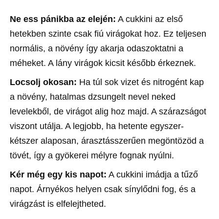
Ne ess pánikba az elején:
A cukkini az első
hetekben szinte csak fiú virágokat hoz. Ez teljesen
normális, a növény így akarja odaszoktatni a
méheket. A lány virágok kicsit később érkeznek.
Locsolj okosan:
Ha túl sok vizet és nitrogént kap
a növény, hatalmas dzsungelt nevel neked
levelekből, de virágot alig hoz majd. A szárazságot
viszont utálja. A legjobb, ha hetente egyszer-
kétszer alaposan, árasztásszerűen megöntözöd a
tövét, így a gyökerei mélyre fognak nyúlni.
Kér még egy kis napot:
A cukkini imádja a tűző
napot. Árnyékos helyen csak sínylődni fog, és a
virágzást is elfelejtheted.