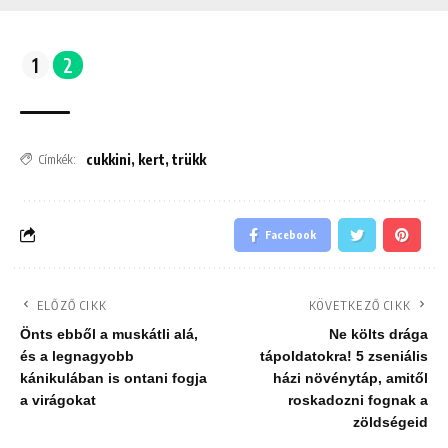
1
2
cukkini
,
kert
,
trükk
Címkék:
Facebook
ELŐZŐ CIKK
KÖVETKEZŐ CIKK
Önts ebből a muskátli alá,
Ne költs drága
és a legnagyobb
tápoldatokra! 5 zseniális
kánikulában is ontani fogja
házi növénytáp, amitől
a virágokat
roskadozni fognak a
zöldségeid