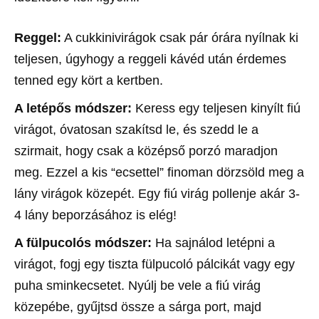
Reggel:
A cukkinivirágok csak pár órára nyílnak ki
teljesen, úgyhogy a reggeli kávéd után érdemes
tenned egy kört a kertben.
A letépős módszer:
Keress egy teljesen kinyílt fiú
virágot, óvatosan szakítsd le, és szedd le a
szirmait, hogy csak a középső porzó maradjon
meg. Ezzel a kis “ecsettel” finoman dörzsöld meg a
lány virágok közepét. Egy fiú virág pollenje akár 3-
4 lány beporzásához is elég!
A fülpucolós módszer:
Ha sajnálod letépni a
virágot, fogj egy tiszta fülpucoló pálcikát vagy egy
puha sminkecsetet. Nyúlj be vele a fiú virág
közepébe, gyűjtsd össze a sárga port, majd