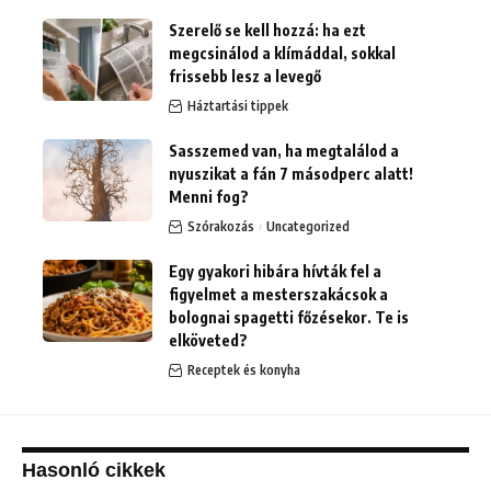
Szerelő se kell hozzá: ha ezt
megcsinálod a klímáddal, sokkal
frissebb lesz a levegő
Háztartási tippek
Sasszemed van, ha megtalálod a
nyuszikat a fán 7 másodperc alatt!
Menni fog?
Szórakozás
Uncategorized
Egy gyakori hibára hívták fel a
figyelmet a mesterszakácsok a
bolognai spagetti főzésekor. Te is
elköveted?
Receptek és konyha
Hasonló cikkek