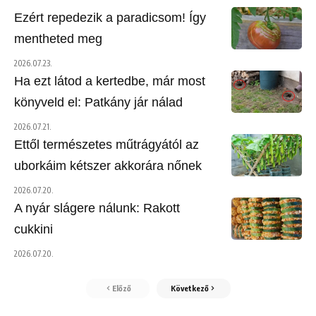
Ezért repedezik a paradicsom! Így
mentheted meg
2026.07.23.
Ha ezt látod a kertedbe, már most
könyveld el: Patkány jár nálad
2026.07.21.
Ettől természetes műtrágyától az
uborkáim kétszer akkorára nőnek
2026.07.20.
A nyár slágere nálunk: Rakott
cukkini
2026.07.20.
Előző
Következő