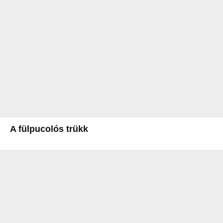
A fülpucolós trükk