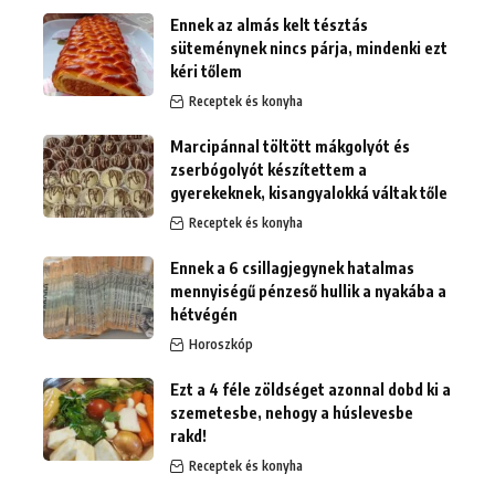
Ennek az almás kelt tésztás
süteménynek nincs párja, mindenki ezt
kéri tőlem
Receptek és konyha
Marcipánnal töltött mákgolyót és
zserbógolyót készítettem a
gyerekeknek, kisangyalokká váltak tőle
Receptek és konyha
Ennek a 6 csillagjegynek hatalmas
mennyiségű pénzeső hullik a nyakába a
hétvégén
Horoszkóp
Ezt a 4 féle zöldséget azonnal dobd ki a
szemetesbe, nehogy a húslevesbe
rakd!
Receptek és konyha