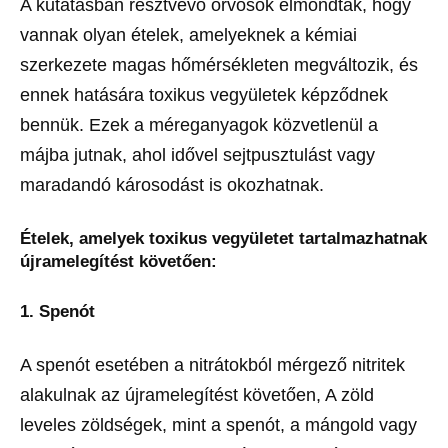
A kutatásban résztvevő orvosok elmondták, hogy
vannak olyan ételek, amelyeknek a kémiai
szerkezete magas hőmérsékleten megváltozik, és
ennek hatására toxikus vegyületek képződnek
bennük. Ezek a méreganyagok közvetlenül a
májba jutnak, ahol idővel sejtpusztulást vagy
maradandó károsodást is okozhatnak.
Ételek, amelyek toxikus vegyületet tartalmazhatnak
újramelegítést követően:
1. Spenót
A spenót esetében a nitrátokból mérgező nitritek
alakulnak az újramelegítést követően, A zöld
leveles zöldségek, mint a spenót, a mángold vagy