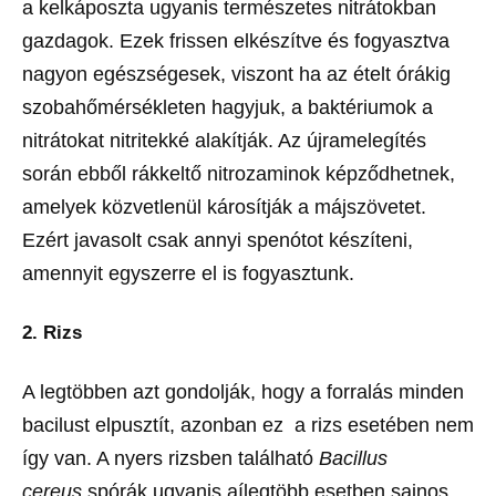
a kelkáposzta ugyanis természetes nitrátokban
gazdagok. Ezek frissen elkészítve és fogyasztva
nagyon egészségesek, viszont ha az ételt órákig
szobahőmérsékleten hagyjuk, a baktériumok a
nitrátokat nitritekké alakítják. Az újramelegítés
során ebből rákkeltő nitrozaminok képződhetnek,
amelyek közvetlenül károsítják a májszövetet.
Ezért javasolt csak annyi spenótot készíteni,
amennyit egyszerre el is fogyasztunk.
2. Rizs
A legtöbben azt gondolják, hogy a forralás minden
bacilust elpusztít, azonban ez a rizs esetében nem
így van. A nyers rizsben található
Bacillus
cereus
spórák ugyanis aílegtöbb esetben sajnos