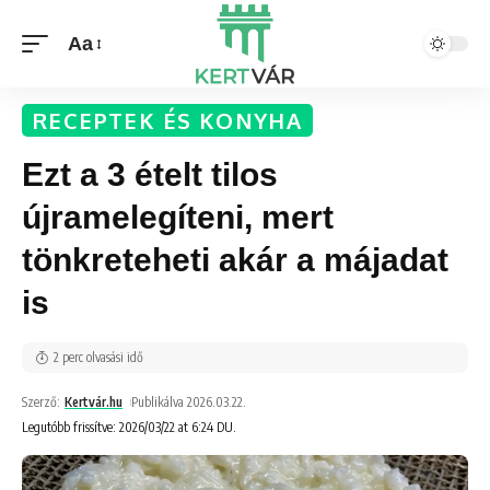
Aa
RECEPTEK ÉS KONYHA
Ezt a 3 ételt tilos
újramelegíteni, mert
tönkreteheti akár a májadat
is
2 perc olvasási idő
Szerző:
Kertvár.hu
Publikálva 2026.03.22.
Legutóbb frissítve: 2026/03/22 at 6:24 DU.