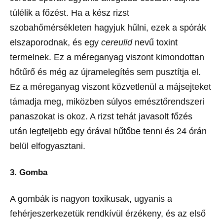
túlélik a főzést. Ha a kész rizst
szobahőmérsékleten hagyjuk hűlni, ezek a spórák
elszaporodnak, és egy
cereulid
nevű toxint
termelnek. Ez a méreganyag viszont kimondottan
hőtűrő és még az újramelegítés sem pusztítja el.
Ez a méreganyag viszont közvetlenül a májsejteket
támadja meg, miközben súlyos emésztőrendszeri
panaszokat is okoz. A rizst tehát javasolt főzés
után legfeljebb egy órával hűtőbe tenni és 24 órán
belül elfogyasztani.
3. Gomba
A gombák is nagyon toxikusak, ugyanis a
fehérjeszerkezetük rendkívül érzékeny, és az első