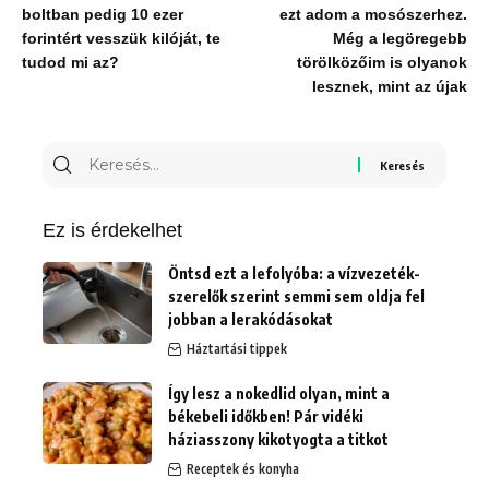
boltban pedig 10 ezer
ezt adom a mosószerhez.
forintért vesszük kilóját, te
Még a legöregebb
tudod mi az?
törölközőim is olyanok
lesznek, mint az újak
Keresés
erre:
Ez is érdekelhet
Öntsd ezt a lefolyóba: a vízvezeték-
szerelők szerint semmi sem oldja fel
jobban a lerakódásokat
Háztartási tippek
Így lesz a nokedlid olyan, mint a
békebeli időkben! Pár vidéki
háziasszony kikotyogta a titkot
Receptek és konyha