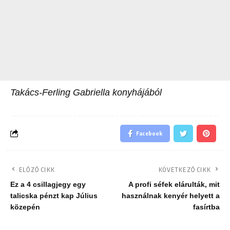
Takács-Ferling Gabriella konyhájából
Facebook
ELŐZŐ CIKK
KÖVETKEZŐ CIKK
Ez a 4 csillagjegy egy
A profi séfek elárulták, mit
talicska pénzt kap Július
használnak kenyér helyett a
közepén
fasírtba