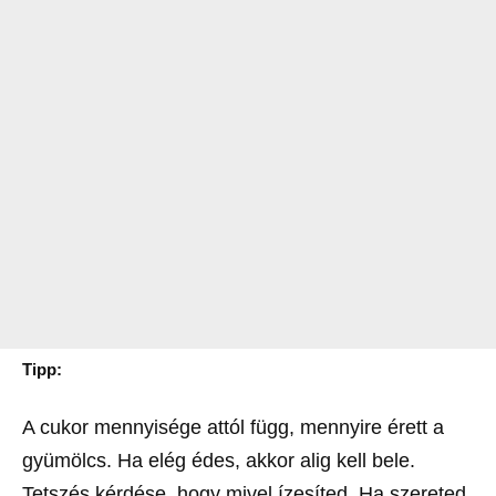
Tipp:
A cukor mennyisége attól függ, mennyire érett a
gyümölcs. Ha elég édes, akkor alig kell bele.
Tetszés kérdése, hogy mivel ízesíted. Ha szereted