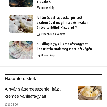
slupákok
Horoszkóp
Juhtúrós sztrapacska, pirított
szalonnával meghintve és nyakon
öntve tejföllel! Ki szereti?
Receptek és konyha
3 Csillagjegy, akik mesés vagyont
kaparinthatnak meg most hétvégén
Horoszkóp
Hasonló cikkek
A nyár slágerdesszertje: házi,
krémes vaníliafagylalt
2026.08.06.