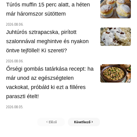
Túrós muffin 15 perc alatt, a héten
már háromszor sütöttem
2026.08.06.
Juhtúrós sztrapacska, pirított
szalonnával meghintve és nyakon
öntve tejföllel! Ki szereti?
2026.08.06.
Őrségi gombás tatárkása recept: ha
már unod az egészségtelen
vackokat, próbáld ki ezt a filléres
paraszti ételt!
2026.08.05.
Előző
Következő