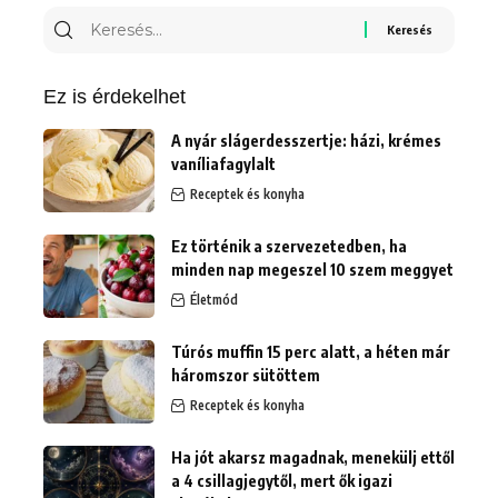
Keresés
erre:
Ez is érdekelhet
A nyár slágerdesszertje: házi, krémes
vaníliafagylalt
Receptek és konyha
Ez történik a szervezetedben, ha
minden nap megeszel 10 szem meggyet
Életmód
Túrós muffin 15 perc alatt, a héten már
háromszor sütöttem
Receptek és konyha
Ha jót akarsz magadnak, menekülj ettől
a 4 csillagjegytől, mert ők igazi