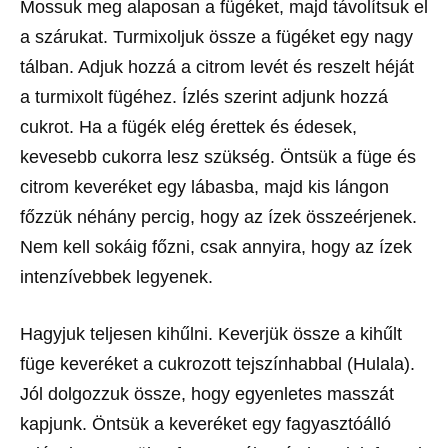
Mossuk meg alaposan a fügéket, majd távolítsuk el
a szárukat. Turmixoljuk össze a fügéket egy nagy
tálban. Adjuk hozzá a citrom levét és reszelt héját
a turmixolt fügéhez. Ízlés szerint adjunk hozzá
cukrot. Ha a fügék elég érettek és édesek,
kevesebb cukorra lesz szükség. Öntsük a füge és
citrom keveréket egy lábasba, majd kis lángon
főzzük néhány percig, hogy az ízek összeérjenek.
Nem kell sokáig főzni, csak annyira, hogy az ízek
intenzívebbek legyenek.
Hagyjuk teljesen kihűlni. Keverjük össze a kihűlt
füge keveréket a cukrozott tejszínhabbal (Hulala).
Jól dolgozzuk össze, hogy egyenletes masszát
kapjunk. Öntsük a keveréket egy fagyasztóálló