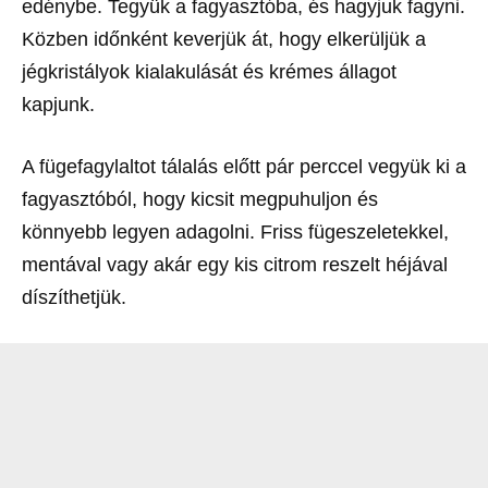
edénybe. Tegyük a fagyasztóba, és hagyjuk fagyni.
Közben időnként keverjük át, hogy elkerüljük a
jégkristályok kialakulását és krémes állagot
kapjunk.
A fügefagylaltot tálalás előtt pár perccel vegyük ki a
fagyasztóból, hogy kicsit megpuhuljon és
könnyebb legyen adagolni. Friss fügeszeletekkel,
mentával vagy akár egy kis citrom reszelt héjával
díszíthetjük.