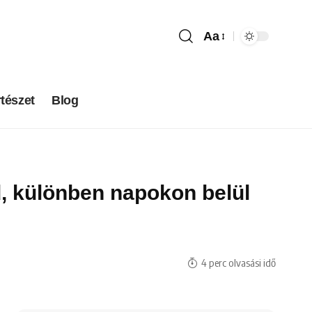
Aa
tészet
Blog
d, különben napokon belül
4 perc olvasási idő