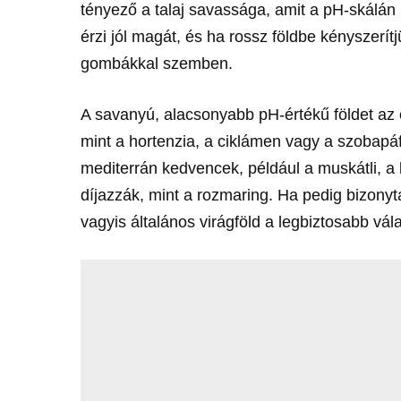
tényező a talaj savassága, amit a pH-skál
érzi jól magát, és ha rossz földbe kényszerí
gombákkal szemben.
A savanyú, alacsonyabb pH-értékű földet az
mint a hortenzia, a ciklámen vagy a szobapá
mediterrán kedvencek, például a muskátli, a
díjazzák, mint a rozmaring. Ha pedig bizony
vagyis általános virágföld a legbiztosabb v