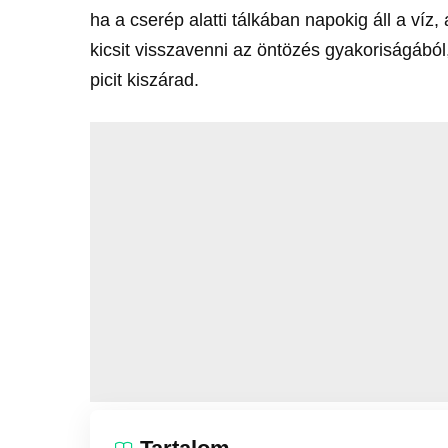
ha a cserép alatti tálkában napokig áll a ví
kicsit visszavenni az öntözés gyakoriságából
picit kiszárad.