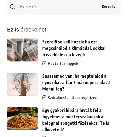
Keresés
erre:
Ez is érdekelhet
Szerelő se kell hozzá: ha ezt
megcsinálod a klímáddal, sokkal
frissebb lesz a levegő
Háztartási tippek
Sasszemed van, ha megtalálod a
nyuszikat a fán 7 másodperc alatt!
Menni fog?
Szórakozás
Uncategorized
Egy gyakori hibára hívták fel a
figyelmet a mesterszakácsok a
bolognai spagetti főzésekor. Te is
elköveted?