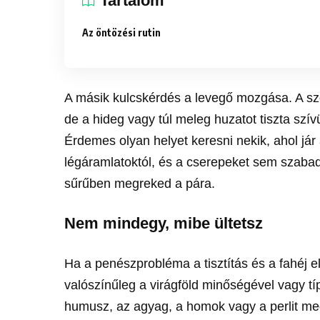
Tartalom
Az öntözési rutin
A másik kulcskérdés a levegő mozgása. A szo
de a hideg vagy túl meleg huzatot tiszta szí
Érdemes olyan helyet keresni nekik, ahol já
légáramlatoktól, és a cserepeket sem szabad
sűrűben megreked a pára.
Nem mindegy, mibe ültetsz
Ha a penészprobléma a tisztítás és a fahéj e
valószínűleg a virágföld minőségével vagy típ
humusz, az agyag, a homok vagy a perlit me