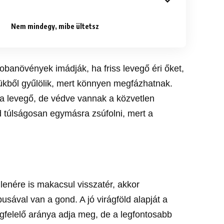
Nem mindegy, mibe ültetsz
banövények imádják, ha friss levegő éri őket,
vükből gyűlölik, mert könnyen megfázhatnak.
r a levegő, de védve vannak a közvetlen
 túlságosan egymásra zsúfolni, mert a
llenére is makacsul visszatér, akkor
usával van a gond. A jó virágföld alapját a
gfelelő aránya adja meg, de a legfontosabb