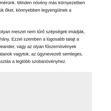
án mérünk. Minden növény más környezetben
tjük őket, könnyebben legyengülnek a
 olyan meszet nem tűrő szépségek imádják,
frány. Ezzel szemben a lúgosabb talajt a
 leander, vagy az olyan fűszernövények
talanok vagytok, az úgynevezett semleges,
álasztás a legtöbb szobanövényhez.