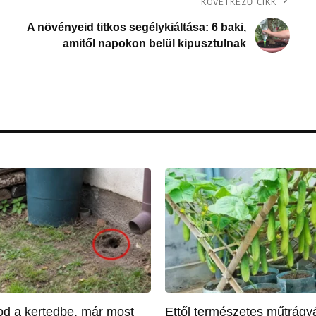
KÖVETKEZŐ CIKK
A növényeid titkos segélykiáltása: 6 baki,
amitől napokon belül kipusztulnak
tod a kertedbe, már most
Ettől természetes műtrágyá