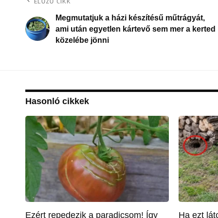
ELŐZŐ CIKK
Megmutatjuk a házi készítésű műtrágyát,
ami után egyetlen kártevő sem mer a kerted
közelébe jönni
Hasonló cikkek
Ezért repedezik a paradicsom! Így
Ha ezt lá