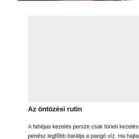
Az öntözési rutin
A fahéjas kezelés persze csak tüneti kezelés
penész legfőbb barátja a pangó víz. Ha hajl