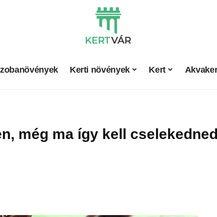
zobanövények
Kerti növények
Kert
Akvaker
en, még ma így kell cselekedne