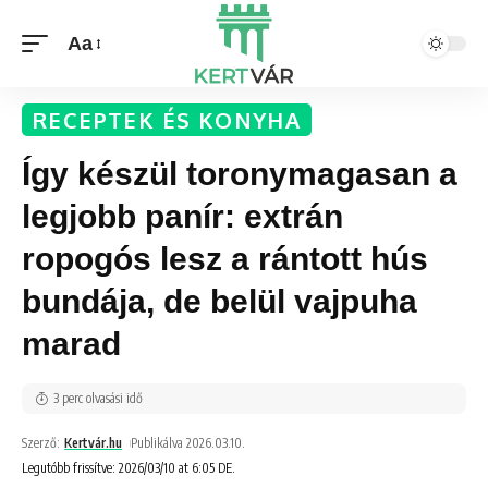
Aa
RECEPTEK ÉS KONYHA
Így készül toronymagasan a
legjobb panír: extrán
ropogós lesz a rántott hús
bundája, de belül vajpuha
marad
3 perc olvasási idő
Szerző:
Kertvár.hu
Publikálva 2026.03.10.
Legutóbb frissítve: 2026/03/10 at 6:05 DE.