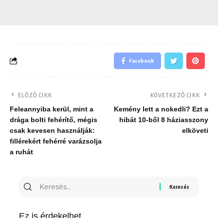
Facebook
ELŐZŐ CIKK
KÖVETKEZŐ CIKK
Feleannyiba kerül, mint a
Kemény lett a nokedli? Ezt a
drága bolti fehérítő, mégis
hibát 10-ből 8 háziasszony
csak kevesen használják:
elköveti
fillérekért fehérré varázsolja
a ruhát
Keresés
erre:
Ez is érdekelhet