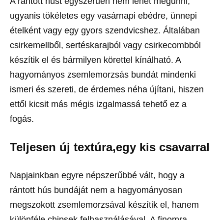
A rántott húst egyszerűen nem lehet megunni,
ugyanis tökéletes egy vasárnapi ebédre, ünnepi
ételként vagy egy gyors szendvicshez. Általában
csirkemellből, sertéskarajból vagy csirkecombból
készítik el és bármilyen körettel kínálható. A
hagyományos zsemlemorzsás bundát mindenki
ismeri és szereti, de érdemes néha újítani, hiszen
ettől kicsit más mégis izgalmassá tehető ez a
fogás.
Teljesen új textúra,egy kis csavarral
Napjainkban egyre népszerűbbé vált, hogy a
rántott hús bundáját nem a hagyományosan
megszokott zsemlemorzsával készítik el, hanem
különféle chipsek felhasználásával. A finomra