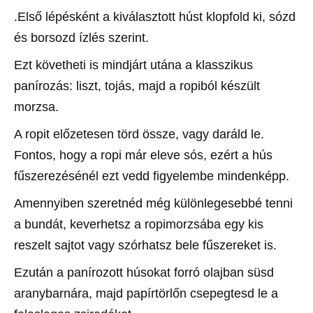
.Első lépésként a kiválasztott húst klopfold ki, sózd
és borsozd ízlés szerint.
Ezt követheti is mindjárt utána a klasszikus
panírozás: liszt, tojás, majd a ropiból készült
morzsa.
A ropit előzetesen törd össze, vagy daráld le.
Fontos, hogy a ropi már eleve sós, ezért a hús
fűszerezésénél ezt vedd figyelembe mindenképp.
Amennyiben szeretnéd még különlegesebbé tenni
a bundát, keverhetsz a ropimorzsába egy kis
reszelt sajtot vagy szórhatsz bele fűszereket is.
Ezután a panírozott húsokat forró olajban süsd
aranybarnára, majd papírtörlőn csepegtesd le a