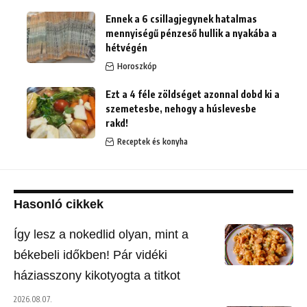
Ennek a 6 csillagjegynek hatalmas
mennyiségű pénzeső hullik a nyakába a
hétvégén
Horoszkóp
Ezt a 4 féle zöldséget azonnal dobd ki a
szemetesbe, nehogy a húslevesbe
rakd!
Receptek és konyha
Hasonló cikkek
Így lesz a nokedlid olyan, mint a
békebeli időkben! Pár vidéki
háziasszony kikotyogta a titkot
2026.08.07.