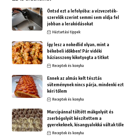
Öntsd ezt a lefolyóba: a vízvezeték-
szerelők szerint semmi sem oldja fel
jobban a lerakódásokat
Háztartási tippek
Így lesz a nokedlid olyan, mint a
békebeli időkben! Pár vidéki
háziasszony kikotyogta a titkot
Receptek és konyha
Ennek az almás kelt tésztás
süteménynek nincs párja, mindenki ezt
kéri tőlem
Receptek és konyha
Marcipánnal töltött mákgolyót és
zserbógolyót készítettem a
gyerekeknek, kisangyalokká váltak tőle
Receptek és konyha