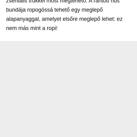
zseniális trükkel most megtehető. A rántott hús
bundája ropogóssá tehető egy meglepő
alapanyaggal, amelyet elsőre meglepő lehet: ez
nem más mint a ropi!