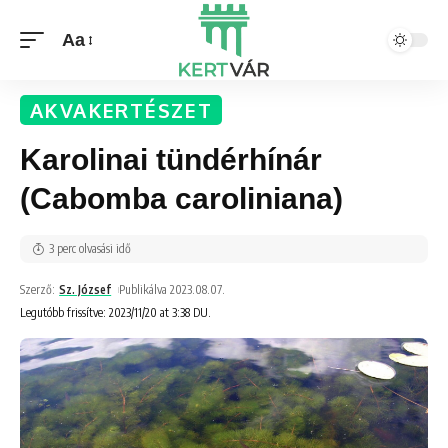
Aa
AKVAKERTÉSZET
Karolinai tündérhínár
(Cabomba caroliniana)
3 perc olvasási idő
Szerző:
Sz. József
Publikálva 2023.08.07.
Legutóbb frissítve: 2023/11/20 at 3:38 DU.