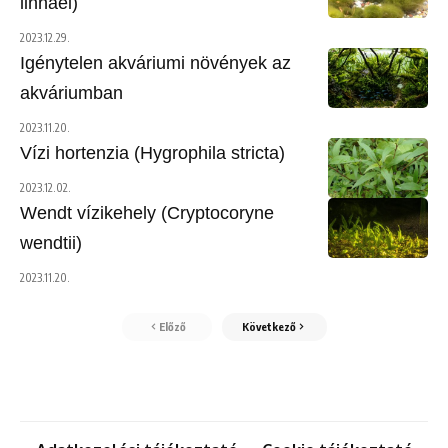
linnaei)
2023.12.29.
Igénytelen akváriumi növények az
akváriumban
2023.11.20.
Vízi hortenzia (Hygrophila stricta)
2023.12.02.
Wendt vízikehely (Cryptocoryne
wendtii)
2023.11.20.
Előző
Következő