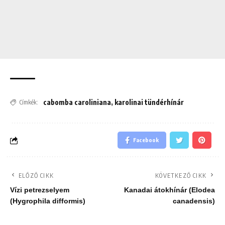
cabomba caroliniana
,
karolinai tündérhínár
Címkék:
Facebook
ELŐZŐ CIKK
KÖVETKEZŐ CIKK
Vízi petrezselyem
Kanadai átokhínár (Elodea
(Hygrophila difformis)
canadensis)