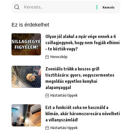
Keresés
erre:
Ez is érdekelhet
Olyan jól alakul a nyár vége ennek a 6
csillagjegynek, hogy nem fogják elhinni
– te köztük vagy?
Horoszkóp
Zseniális trükk a koszos grill
tisztítására: gyors, vegyszermentes
megoldás egyetlen konyhai
alapanyaggal
Háztartási tippek
Ezt a funkciót soha ne használd a
klímán, akár háromszorosára növelheti
a villanyszámlád!
Háztartási tippek