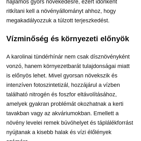
hajlamos gyors növekedésre, ezért időnként
ritkítani kell a növényállományt ahhoz, hogy
megakadályozzuk a túlzott terjeszkedést.
Vízminőség és környezeti előnyök
A karolinai tündérhínár nem csak dísznövényként
vonzó, hanem környezetbarát tulajdonságai miatt
is előnyös lehet. Mivel gyorsan növekszik és
intenzíven fotoszintetizál, hozzájárul a vízben
található nitrogén és foszfor eltávolításához,
amelyek gyakran problémát okozhatnak a kerti
tavakban vagy az akváriumokban. Emellett a
növény levelei remek búvóhelyet és táplálékforrást
nyújtanak a kisebb halak és vízi élőlények