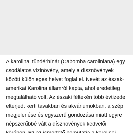
A karolinai tündérhínár (Cabomba caroliniana) egy
csodálatos vízinövény, amely a dísznövények
között különleges helyet foglal el. Nevét az észak-
amerikai Karolina államról kapta, ahol eredetileg
megtalálható volt. Az északi féltekén több évtizede
elterjedt kerti tavakban és akváriumokban, a szép
megjelenése és egyszerű gondozása miatt egyre
népszerűbbé vált a dísznövények kedvelői
körében. Ez az ismertető bemutatja a karolinai