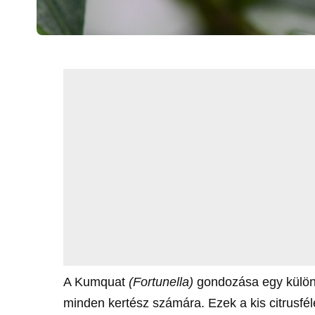
A Kumquat
(Fortunella)
gondozása egy különle
minden kertész számára. Ezek a kis citrusfé