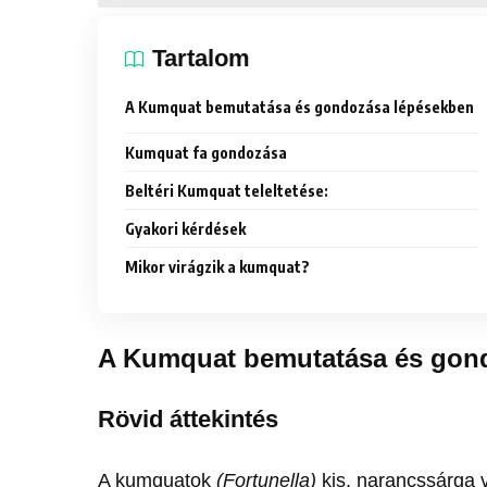
Tartalom
A Kumquat bemutatása és gondozása lépésekben
Kumquat fa gondozása
Beltéri Kumquat teleltetése:
Gyakori kérdések
Mikor virágzik a kumquat?
A Kumquat bemutatása és gon
Rövid áttekintés
A kumquatok
(Fortunella)
kis, narancssárga 