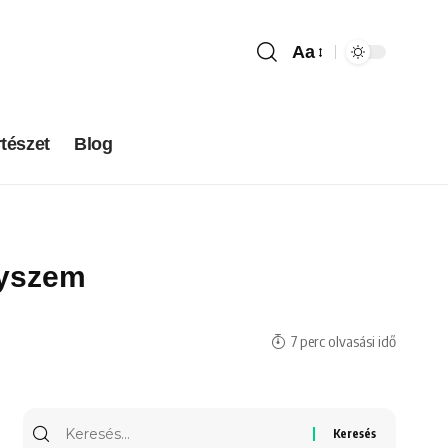
Aa
tészet
Blog
gyszem
7 perc olvasási idő
Keresés