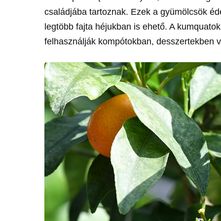
családjába tartoznak. Ezek a gyümölcsök éd
legtöbb fajta héjukban is ehető. A kumquato
felhasználják kompótokban, desszertekben v