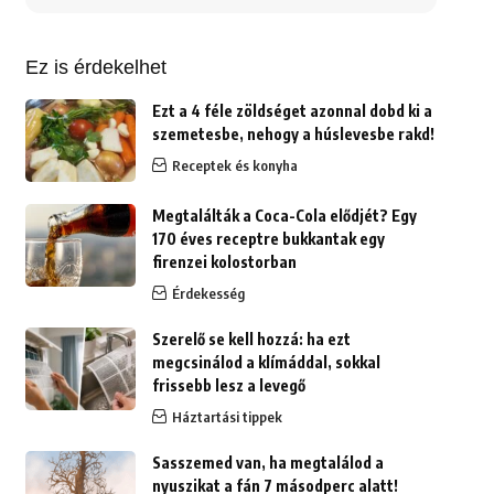
erre:
Ez is érdekelhet
Ezt a 4 féle zöldséget azonnal dobd ki a
szemetesbe, nehogy a húslevesbe rakd!
Receptek és konyha
Megtalálták a Coca-Cola elődjét? Egy
170 éves receptre bukkantak egy
firenzei kolostorban
Érdekesség
Szerelő se kell hozzá: ha ezt
megcsinálod a klímáddal, sokkal
frissebb lesz a levegő
Háztartási tippek
Sasszemed van, ha megtalálod a
nyuszikat a fán 7 másodperc alatt!