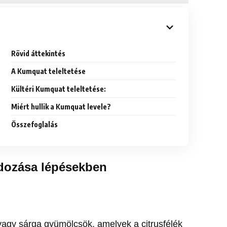
Rövid áttekintés
A Kumquat teleltetése
Kültéri Kumquat teleltetése:
Miért hullik a Kumquat levele?
Összefoglalás
dozása lépésekben
vagy sárga gyümölcsök, amelyek a citrusfélék