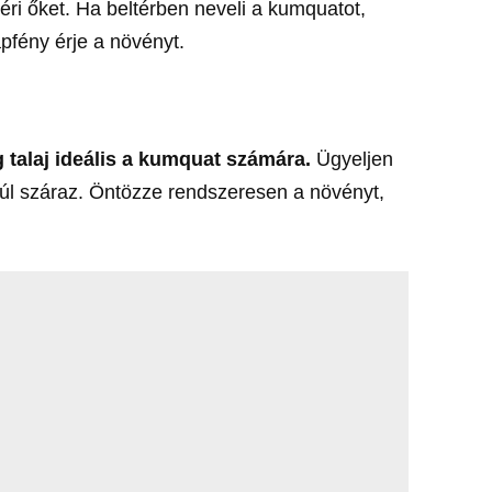
 éri őket. Ha beltérben neveli a kumquatot,
pfény érje a növényt.
 talaj ideális a kumquat számára.
Ügyeljen
 túl száraz. Öntözze rendszeresen a növényt,