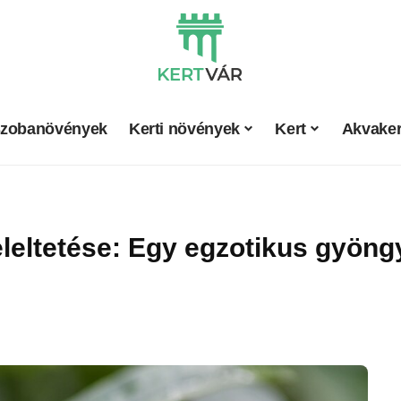
zobanövények
Kerti növények
Kert
Akvaker
leltetése: Egy egzotikus gyön