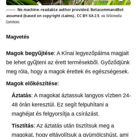
No machine-readable author provided. BetacommandBot
assumed (based on copyright claims).
,
CC BY-SA 2.5
, via Wikimedia
Commons
Magvetés
Magok begyűjtése
: A Kínai legyezőpálma magjait
be lehet gyűjteni az érett termésekből. Győződjünk
meg róla, hogy a magok érettek és egészségesek.
Magok előkészítése
:
Áztatás
: A magokat áztassuk langyos vízben 24-
48 órán keresztül. Ez segít felpuhítani a
maghéjat és felgyorsítja a csírázást.
Tisztítás
: Az áztatás után tisztítsuk meg a
magokat, hogy eltávolítsuk a gyümölcshúst, ami