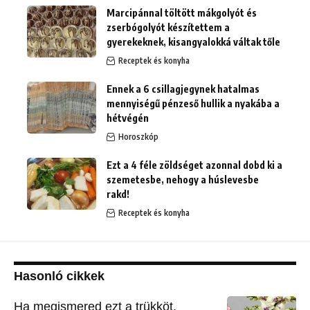
Marcipánnal töltött mákgolyót és
zserbógolyót készítettem a
gyerekeknek, kisangyalokká váltak tőle
Receptek és konyha
Ennek a 6 csillagjegynek hatalmas
mennyiségű pénzeső hullik a nyakába a
hétvégén
Horoszkóp
Ezt a 4 féle zöldséget azonnal dobd ki a
szemetesbe, nehogy a húslevesbe
rakd!
Receptek és konyha
Hasonló cikkek
Ha megismered ezt a trükköt,