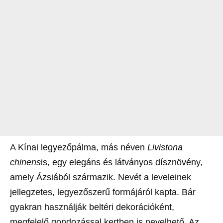
A Kínai legyezőpálma, más néven
Livistona
chinens
is, egy elegáns és látványos dísznövény,
amely Ázsiából származik. Nevét a leveleinek
jellegzetes, legyezőszerű formájáról kapta. Bár
gyakran használják beltéri dekorációként,
megfelelő gondozással kertben is nevelhető. Az