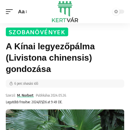
Aa
SZOBANÖVÉNYEK
A Kínai legyezőpálma
(Livistona chinensis)
gondozása
6 perc olvasási idő
Szerző:
M. Norbert
Publikálva 2024.05.26.
Legutóbb frissítve: 2024/05/26 at 9:49 DE.