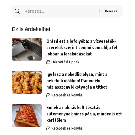
Keresés
erre:
Ez is érdekelhet
Öntsd ezt a lefolyóba: a vízvezeték-
szerelők szerint semmi sem oldja fel
jobban a lerakódásokat
Háztartási tippek
Így lesz a nokedlid olyan, mint a
békebeli időkben! Pár vidéki
háziasszony kikotyogta a titkot
Receptek és konyha
Ennek az almás kelt tésztás
süteménynek nincs párja, mindenki ezt
kéri tőlem
Receptek és konyha