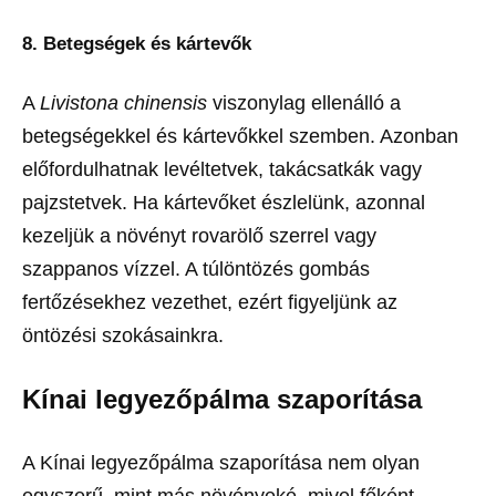
8. Betegségek és kártevők
A
Livistona chinensis
viszonylag ellenálló a
betegségekkel és kártevőkkel szemben. Azonban
előfordulhatnak levéltetvek, takácsatkák vagy
pajzstetvek. Ha kártevőket észlelünk, azonnal
kezeljük a növényt rovarölő szerrel vagy
szappanos vízzel. A túlöntözés gombás
fertőzésekhez vezethet, ezért figyeljünk az
öntözési szokásainkra.
Kínai legyezőpálma szaporítása
A Kínai legyezőpálma szaporítása nem olyan
egyszerű, mint más növényeké, mivel főként