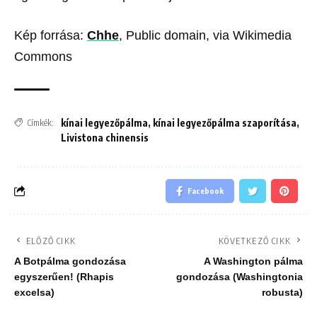
Kép forrása:
Chhe
, Public domain, via Wikimedia
Commons
kínai legyezőpálma
,
kínai legyezőpálma szaporítása
,
Címkék:
Livistona chinensis
Facebook
ELŐZŐ CIKK
KÖVETKEZŐ CIKK
A Botpálma gondozása
A Washington pálma
egyszerűen! (Rhapis
gondozása (Washingtonia
excelsa)
robusta)