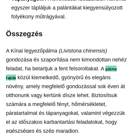
egyszer tápláljuk a palántákat kiegyensúlyozott
folyékony műtrágyával.
Összegzés
A Kínai legyezőpálma
(Livistona chinensis)
gondozása és szaporítása nem kimondottan nehéz
feladat, ha betartjuk a fent felsoroltakat. A
pálma
közül kiemelkedő, gyönyörű és elegáns
fajták
növény, amely megfelelő gondozással sok éven át
otthonunk vagy kertünk dísze lehet. Biztosítsuk
számára a megfelelő fényt, hőmérsékletet,
páratartalmat és tápanyagokat, valamint végezzük
el az időszakos karbantartási feladatokat, hogy
egészséges és szép maradjon.