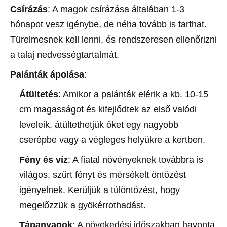
Csírázás
: A magok csírázása általában 1-3
hónapot vesz igénybe, de néha tovább is tarthat.
Türelmesnek kell lenni, és rendszeresen ellenőrizni
a talaj nedvességtartalmát.
Palánták ápolása
:
Átültetés
: Amikor a palánták elérik a kb. 10-15
cm magasságot és kifejlődtek az első valódi
leveleik, átültethetjük őket egy nagyobb
cserépbe vagy a végleges helyükre a kertben.
Fény és víz
: A fiatal növényeknek továbbra is
világos, szűrt fényt és mérsékelt öntözést
igényelnek. Kerüljük a túlöntözést, hogy
megelőzzük a gyökérrothadást.
Tápanyagok
: A növekedési időszakban havonta