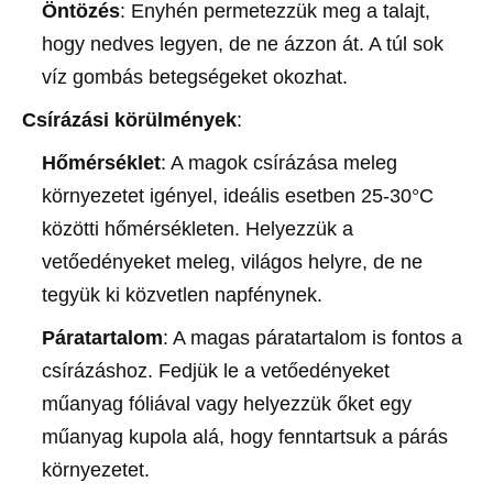
Öntözés
: Enyhén permetezzük meg a talajt,
hogy nedves legyen, de ne ázzon át. A túl sok
víz gombás betegségeket okozhat.
Csírázási körülmények
:
Hőmérséklet
: A magok csírázása meleg
környezetet igényel, ideális esetben 25-30°C
közötti hőmérsékleten. Helyezzük a
vetőedényeket meleg, világos helyre, de ne
tegyük ki közvetlen napfénynek.
Páratartalom
: A magas páratartalom is fontos a
csírázáshoz. Fedjük le a vetőedényeket
műanyag fóliával vagy helyezzük őket egy
műanyag kupola alá, hogy fenntartsuk a párás
környezetet.