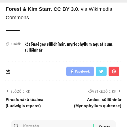
Forest & Kim Starr
,
CC BY 3.0
, via Wikimedia
Commons
közönséges süllőhínár
,
myriophyllum aquaticum
,
Címkék:
süllőhínár
Facebook
ELŐZŐ CIKK
KÖVETKEZŐ CIKK
Pirosfonákú tóalma
Andesi süllőhínár
(Ludwigia repens)
(Myriophyllum quitense)
Keresés