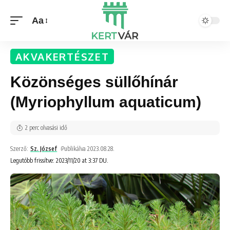
Aa
AKVAKERTÉSZET
Közönséges süllőhínár
(Myriophyllum aquaticum)
2 perc olvasási idő
Szerző:
Sz. József
Publikálva 2023.08.28.
Legutóbb frissítve: 2023/11/20 at 3:37 DU.