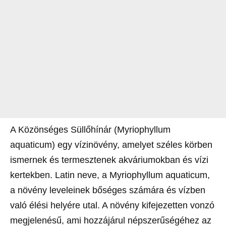
A Közönséges Süllőhínár (Myriophyllum
aquaticum) egy vízinövény, amelyet széles körben
ismernek és termesztenek akváriumokban és vízi
kertekben. Latin neve, a Myriophyllum aquaticum,
a növény leveleinek bőséges számára és vízben
való élési helyére utal. A növény kifejezetten vonzó
megjelenésű, ami hozzájárul népszerűségéhez az