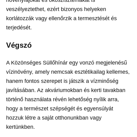
növényfajokat és ökoszisztémákat is
veszélyeztethet, ezért bizonyos helyeken
korlátozzák vagy ellenőrzik a termesztését és
terjedését.
Végszó
A Közönséges Süllőhínár egy vonzó megjelenésű
vízinövény, amely nemcsak esztétikailag kellemes,
hanem fontos szerepet is játszik a vízminőség
javításában. Az akváriumokban és kerti tavakban
történő használata révén lehetőség nyílik arra,
hogy a természet szépségét és egyensúlyát
hozzuk létre a saját otthonunkban vagy
kertünkben.