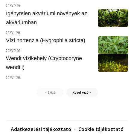
2023.12.29.
Igénytelen akváriumi növények az
akváriumban
2023.11.20.
Vízi hortenzia (Hygrophila stricta)
2023.12.02.
Wendt vízikehely (Cryptocoryne
wendtii)
2023.11.20.
Előző
Következő
Adatkezelési tájékoztató
Cookie tájékoztató