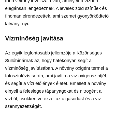
több vékony levélszála van, amelyek a vízben
elegánsan lengedeznek. A levelek zöld színűek és
finoman elrendezettek, ami szemet gyönyörködtető
látványt nyújt.
Vízminőség javítása
Az egyik legfontosabb jellemzője a Közönséges
Süllőhínárnak az, hogy hatékonyan segít a
vízminőség javításában. A növény oxigént termel a
fotoszintézis során, ami javítja a víz oxigénszintjét,
és segíti a vízi élőlények életét. Emellett a növény
elnyeli a felesleges tápanyagokat és nitrogént a
vízből, csökkentve ezzel az algásodást és a víz
szennyezettségét.