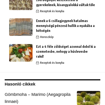
gyerekeknek, kisangyalokká váltak tőle
Receptek és konyha
Ennek a 6 csillagjegynek hatalmas
mennyiségű pénzeső hullik a nyakába a
hétvégén
Horoszkóp
Ezt a 4 féle zöldséget azonnal dobd ki a
szemetesbe, nehogy a húslevesbe
rakd!
Receptek és konyha
Hasonló cikkek
Gömbmoha – Marimo (Aegagropila
linnaei)