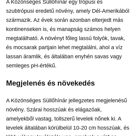
A Közönséges Süllőhínár egy trópusi és
szubtrópusi eredetű növény, amely Dél-Amerikából
származik. Az évek során azonban elterjedt más
kontinenseken is, és manapság számos helyen
megtalálható. A növényt főleg lassú folyók, tavak,
és mocsarak partjain lehet megtalálni, ahol a víz
lassan áramlik, és általában enyhén savas vagy
semleges pH-értékű.
Megjelenés és növekedés
A Közönséges Süllőhínár jellegzetes megjelenésű
növény. Szárai hosszúak és elágazóak,
amelyekből vastag, tollszerű levelek nőnek ki. A
levelek általában körülbelül 10-20 cm hosszúak, és