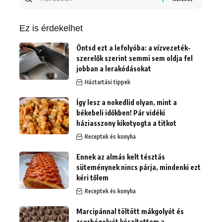
erre:
Ez is érdekelhet
Öntsd ezt a lefolyóba: a vízvezeték-
szerelők szerint semmi sem oldja fel
jobban a lerakódásokat
Háztartási tippek
Így lesz a nokedlid olyan, mint a
békebeli időkben! Pár vidéki
háziasszony kikotyogta a titkot
Receptek és konyha
Ennek az almás kelt tésztás
süteménynek nincs párja, mindenki ezt
kéri tőlem
Receptek és konyha
Marcipánnal töltött mákgolyót és
zserbógolyót készítettem a