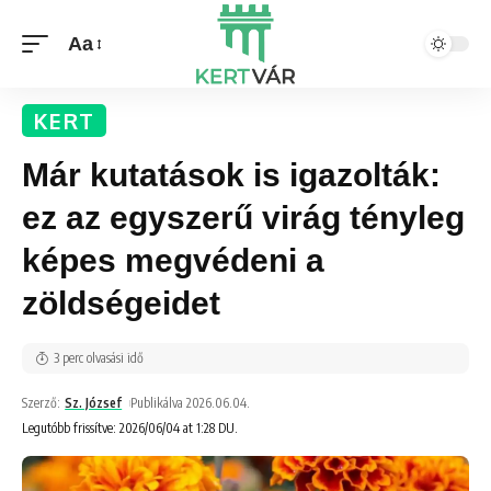
Aa
KERT
Már kutatások is igazolták:
ez az egyszerű virág tényleg
képes megvédeni a
zöldségeidet
3 perc olvasási idő
Szerző:
Sz. József
Publikálva 2026.06.04.
Legutóbb frissítve: 2026/06/04 at 1:28 DU.