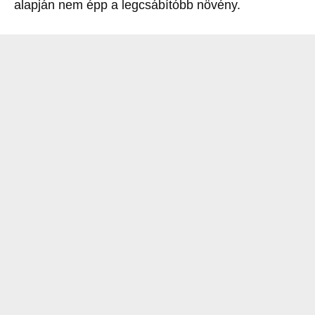
alapján nem épp a legcsábítóbb növény.