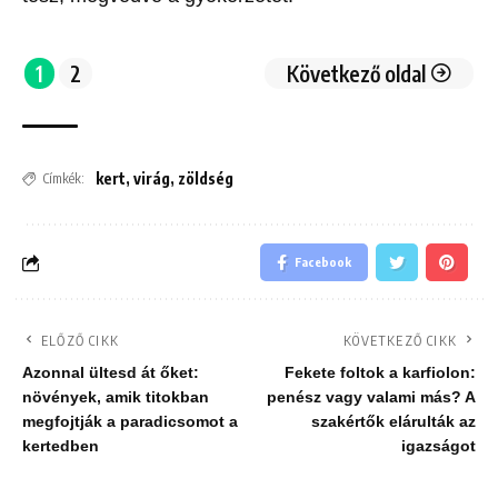
1
2
Következő oldal
kert
,
virág
,
zöldség
Címkék:
Facebook
ELŐZŐ CIKK
KÖVETKEZŐ CIKK
Azonnal ültesd át őket:
Fekete foltok a karfiolon:
növények, amik titokban
penész vagy valami más? A
megfojtják a paradicsomot a
szakértők elárulták az
kertedben
igazságot