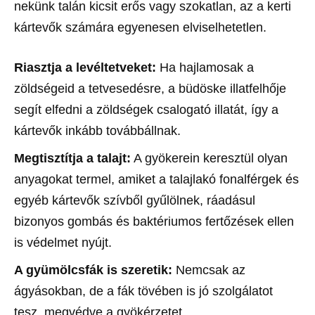
nekünk talán kicsit erős vagy szokatlan, az a kerti
kártevők számára egyenesen elviselhetetlen.
Riasztja a levéltetveket:
Ha hajlamosak a
zöldségeid a tetvesedésre, a büdöske illatfelhője
segít elfedni a zöldségek csalogató illatát, így a
kártevők inkább továbbállnak.
Megtisztítja a talajt:
A gyökerein keresztül olyan
anyagokat termel, amiket a talajlakó fonalférgek és
egyéb kártevők szívből gyűlölnek, ráadásul
bizonyos gombás és baktériumos fertőzések ellen
is védelmet nyújt.
A gyümölcsfák is szeretik:
Nemcsak az
ágyásokban, de a fák tövében is jó szolgálatot
tesz, megvédve a gyökérzetet.