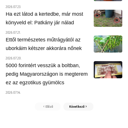
2026.07.23.
Ha ezt látod a kertedbe, már most
könyveld el: Patkány jár nálad
2026.07.21.
Ettől természetes műtrágyától az
uborkáim kétszer akkorára nőnek
2026.07.20.
5000 forintért vesszük a boltban,
pedig Magyarországon is megterem
ez az egzotikus gyümölcs
2026.07.14.
Előző
Következő