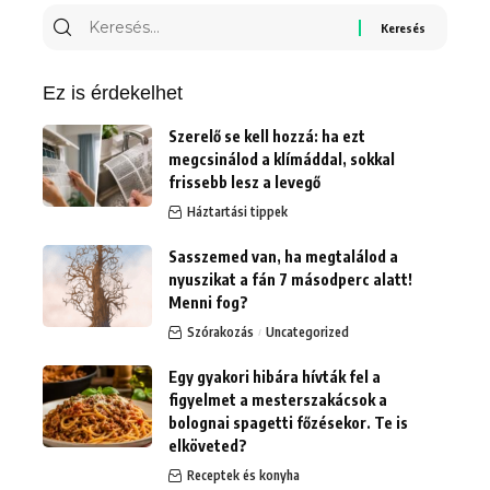
Keresés
erre:
Ez is érdekelhet
Szerelő se kell hozzá: ha ezt
megcsinálod a klímáddal, sokkal
frissebb lesz a levegő
Háztartási tippek
Sasszemed van, ha megtalálod a
nyuszikat a fán 7 másodperc alatt!
Menni fog?
Szórakozás
Uncategorized
Egy gyakori hibára hívták fel a
figyelmet a mesterszakácsok a
bolognai spagetti főzésekor. Te is
elköveted?
Receptek és konyha