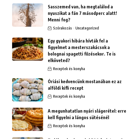
Sasszemed van, ha megtalálod a
nyuszikat a fán 7 másodperc alatt!
Menni fog?
Szórakozás
Uncategorized
Egy gyakori hibára hívták fel a
figyelmet a mesterszakácsok a
bolognai spagetti főzésekor. Te is
elköveted?
Receptek és konyha
Óriási kedvencünk mostanában ez az
alföldi kifli recept
Receptek és konyha
A megunhatatlan nyári slágerétel: erre
kell figyelni a lángos sütésénél
Receptek és konyha