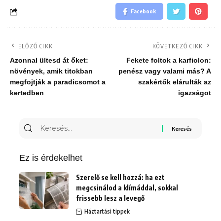
Facebook
ELŐZŐ CIKK
KÖVETKEZŐ CIKK
Azonnal ültesd át őket:
Fekete foltok a karfiolon:
növények, amik titokban
penész vagy valami más? A
megfojtják a paradicsomot a
szakértők elárulták az
kertedben
igazságot
Keresés
erre:
Ez is érdekelhet
Szerelő se kell hozzá: ha ezt
megcsinálod a klímáddal, sokkal
frissebb lesz a levegő
Háztartási tippek