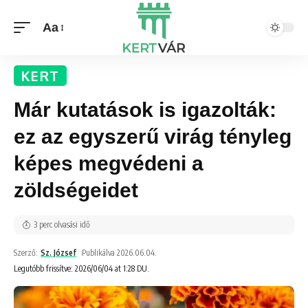
Aa
KERT
Már kutatások is igazolták:
ez az egyszerű virág tényleg
képes megvédeni a
zöldségeidet
3 perc olvasási idő
Szerző:
Sz. József
Publikálva 2026.06.04.
Legutóbb frissítve: 2026/06/04 at 1:28 DU.