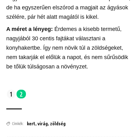
de ha egyszerűen elszórod a magjait az ágyások
szélére, pár hét alatt magától is kikel.
A méret a lényeg:
Érdemes a kisebb termetű,
nagyjából 30 centis fajtákat választani a
konyhakertbe. Így nem növik túl a zöldségeket,
nem takarják el előlük a napot, és nem sűrűsödik
be tőlük túlságosan a növényzet.
1
2
kert
,
virág
,
zöldség
Címkék: