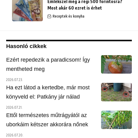
Emlékszel még a régi 500 forintosra?
Most akár 60 ezret is érhet
Receptek és konyha
Hasonló cikkek
Ezért repedezik a paradicsom! Így
mentheted meg
2026.07.23.
Ha ezt látod a kertedbe, már most
könyveld el: Patkány jár nálad
2026.07.21.
Ettől természetes műtrágyától az
uborkáim kétszer akkorára nőnek
2026.07.20.