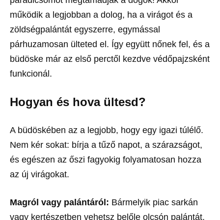
paradicsomot megtámadják a dögök! Akkor
működik a legjobban a dolog, ha a virágot és a
zöldségpalántát egyszerre, egymással
párhuzamosan ülteted el. Így együtt nőnek fel, és a
büdöske már az első perctől kezdve védőpajzsként
funkcionál.
Hogyan és hova ültesd?
A büdöskében az a legjobb, hogy egy igazi túlélő.
Nem kér sokat: bírja a tűző napot, a szárazságot,
és egészen az őszi fagyokig folyamatosan hozza
az új virágokat.
Magról vagy palántáról:
Bármelyik piac sarkán
vagy kertészetben vehetsz belőle olcsón palántát,