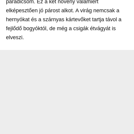
paradicsom. Ez a két növény valamiért
elképesztően jó párost alkot. A virág nemcsak a
hernyókat és a szárnyas kártevőket tartja távol a
fejlődő bogyóktól, de még a csigák étvágyát is
elveszi.