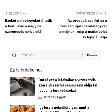
ELŐZŐ CIKK
KÖVETKEZŐ CIKK
Ezeket a növényeket ültetik
Az orvosok szerint ez a
a kertjükbe a nagyon
zöldség igazi csodafegyver
szerencsés emberek!
a májnak: még a máriatövist
is lepipálhatja
Keresés
erre:
Ez is érdekelhet
Öntsd ezt a lefolyóba: a vízvezeték-
szerelők szerint semmi sem oldja fel
jobban a lerakódásokat
Háztartási tippek
Így lesz a nokedlid olyan, mint a