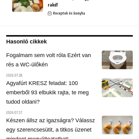
rakd!
Receptek és konyha
Hasonló cikkek
Fogalmam sem volt róla Ezért van
rés a WC-ülőkén
2026.07.28.
Agyafúrt KRESZ feladat: 100
emberből 93 elbukik rajta, te meg
tudod oldani?
2026.07.27.
Készen állsz az igazságra? Válassz
egy szerencsesütit, a titkos üzenet