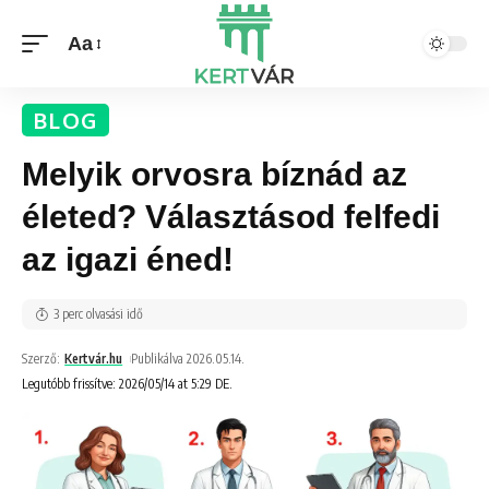
Aa
BLOG
Melyik orvosra bíznád az
életed? Választásod felfedi
az igazi éned!
3 perc olvasási idő
Szerző:
Kertvár.hu
Publikálva 2026.05.14.
Legutóbb frissítve: 2026/05/14 at 5:29 DE.