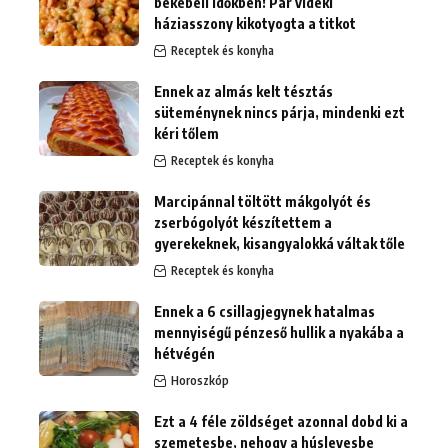
békebeli időkben! Pár vidéki
háziasszony kikotyogta a titkot
Receptek és konyha
Ennek az almás kelt tésztás
süteménynek nincs párja, mindenki ezt
kéri tőlem
Receptek és konyha
Marcipánnal töltött mákgolyót és
zserbógolyót készítettem a
gyerekeknek, kisangyalokká váltak tőle
Receptek és konyha
Ennek a 6 csillagjegynek hatalmas
mennyiségű pénzeső hullik a nyakába a
hétvégén
Horoszkóp
Ezt a 4 féle zöldséget azonnal dobd ki a
szemetesbe, nehogy a húslevesbe