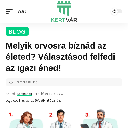
Aa
BLOG
Melyik orvosra bíznád az
életed? Választásod felfedi
az igazi éned!
3 perc olvasási idő
Szerző:
Kertvár.hu
Publikálva 2026.05.14.
Legutóbb frissítve: 2026/05/14 at 5:29 DE.