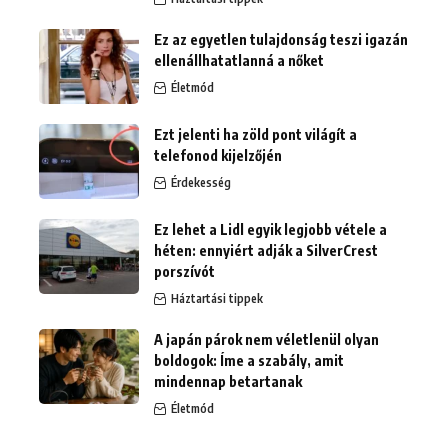
Ez az egyetlen tulajdonság teszi igazán
ellenállhatatlanná a nőket
Életmód
Ezt jelenti ha zöld pont világít a
telefonod kijelzőjén
Érdekesség
Ez lehet a Lidl egyik legjobb vétele a
héten: ennyiért adják a SilverCrest
porszívót
Háztartási tippek
A japán párok nem véletlenül olyan
boldogok: Íme a szabály, amit
mindennap betartanak
Életmód