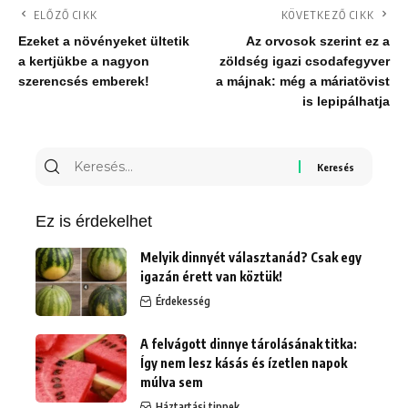
ELŐZŐ CIKK
KÖVETKEZŐ CIKK
Ezeket a növényeket ültetik
Az orvosok szerint ez a
a kertjükbe a nagyon
zöldség igazi csodafegyver
szerencsés emberek!
a májnak: még a máriatövist
is lepipálhatja
Keresés
erre:
Ez is érdekelhet
Melyik dinnyét választanád? Csak egy
igazán érett van köztük!
Érdekesség
A felvágott dinnye tárolásának titka:
Így nem lesz kásás és ízetlen napok
múlva sem
Háztartási tippek