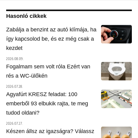
Hasonló cikkek
Zabálja a benzint az autó klímája, ha
így kapcsolod be, és ez még csak a
kezdet
2026.08.09.
Fogalmam sem volt róla Ezért van
rés a WC-ülőkén
2026.07.28.
Agyafúrt KRESZ feladat: 100
emberből 93 elbukik rajta, te meg
tudod oldani?
2026.07.27.
Készen állsz az igazságra? Válassz