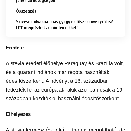
Jellemző betegségek
Összegzés
Szívesen olvasnál más gyógy és fűszernövényről is?
ITT megnézhetsz minden cikket!
Eredete
A stevia eredeti élőhelye Paraguay és Brazília volt,
és a guarani indiánok már régóta használták
édesítőszerként. A növényt a 16. században
fedezték fel az európaiak, akik azonban csak a 19.
században kezdték el használni édesítőszerként.
Elhelyezés
A stevia termesztése akár otthon is megoldható, de