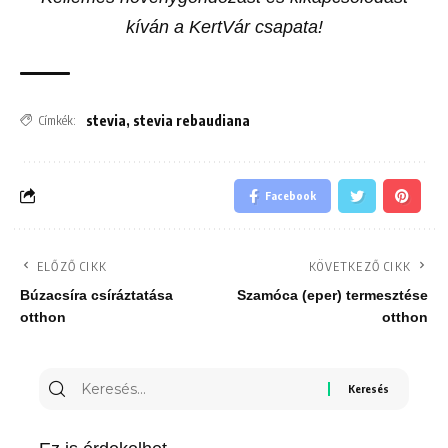
kíván a KertVár csapata!
stevia
,
stevia rebaudiana
Címkék:
Facebook
ELŐZŐ CIKK
KÖVETKEZŐ CIKK
Búzacsíra csíráztatása
Szamóca (eper) termesztése
otthon
otthon
Keresés
erre: