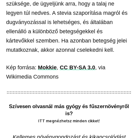
szüksége, de ügyeljünk arra, hogy a talaj ne
legyen túl nedves. A stevia szaporítása magról és
dugványozással is lehetséges, és általában
ellenálló a különböző betegségekkel és
kártevőkkel szemben. Ha azonban betegség jelei
mutatkoznak, akkor azonnal cselekedni kell.
Kép forrása:
Mokkie
,
CC BY-SA 3.0
, via
Wikimedia Commons
Szívesen olvasnál más gyógy és fűszernövényről
is?
ITT megnézhetsz minden cikket!
Kellemes növénygondozást és kikapcsolódást