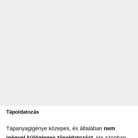
Tápoldatozás
Tápanyagigénye közepes, és általában
nem
igényel különleges tápoldatozást
. Ha azonban