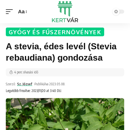
Aa
GYÓGY ÉS FŰSZERNÖVÉNYEK
A stevia, édes levél (Stevia
rebaudiana) gondozása
4 perc olvasási idő
Szerző:
Sz. József
Publikálva 2023.05.08.
Legutóbb frissítve: 2023/11/20 at 3:40 DU.