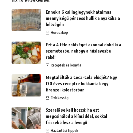
Ez is érdekelhet
Ennek a 6 csillagjegynek hatalmas
mennyiségű pénzeső hullik a nyakába a
hétvégén
Horoszkóp
Ezt a 4 féle zöldséget azonnal dobd ki a
szemetesbe, nehogy a húslevesbe
rakd!
Receptek és konyha
Megtalálták a Coca-Cola elődjét? Egy
170 éves receptre bukkantak egy
firenzei kolostorban
Érdekesség
Szerelő se kell hozzá: ha ezt
megcsinálod a klímáddal, sokkal
frissebb lesz a levegő
Háztartási tippek