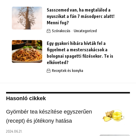
Sasszemed van, ha megtalálod a
nyuszikat a fán 7 másodperc alatt!
Menni fog?
Szórakozás
Uncategorized
Egy gyakori hibára hívták fel a
figyelmet a mesterszakácsok a
bolognai spagetti főzésekor. Te is
elköveted?
Receptek és konyha
Hasonló cikkek
Gyömbér tea készítése egyszerűen
(recept) és jótékony hatása
2024.06.21.