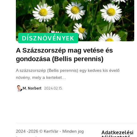
DÍSZNÖVÉNYEK
A Százszorszép mag vetése és
gondozása (Bellis perennis)
A százszorszép (Bellis perennis) egy kedves kis évelő
növény, mely a kerteket
…
M. Norbert
2024.02.15.
2024 -2026 © KertVár - Minden jog
Adatkezelési