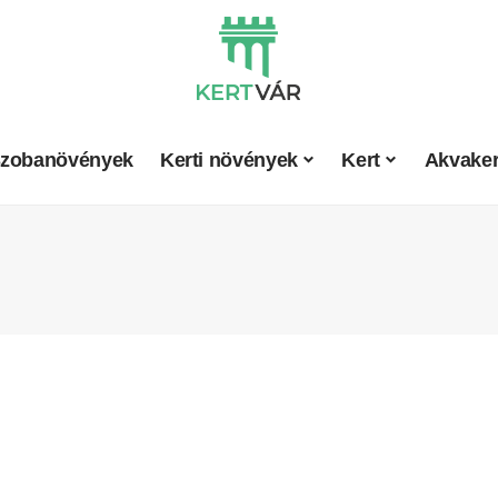
zobanövények
Kerti növények
Kert
Akvaker