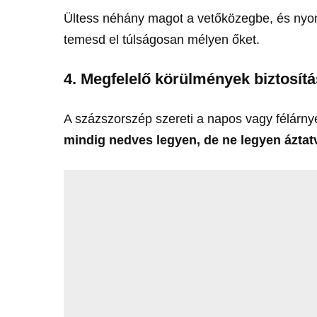
Ültess néhány magot a vetőközegbe, és nyomd
temesd el túlságosan mélyen őket.
4.
Megfelelő körülmények biztosít
A százszorszép szereti a napos vagy félárny
mindig nedves legyen, de ne legyen áztat