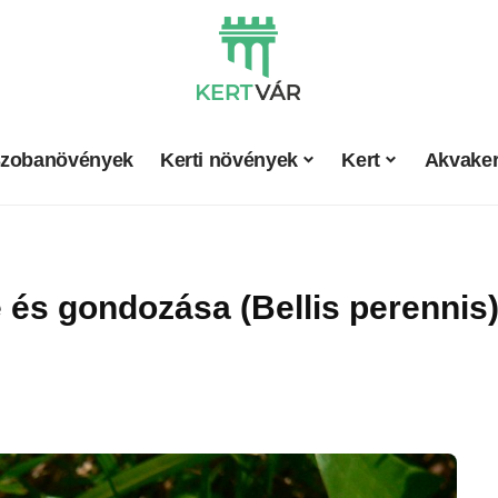
zobanövények
Kerti növények
Kert
Akvaker
és gondozása (Bellis perennis