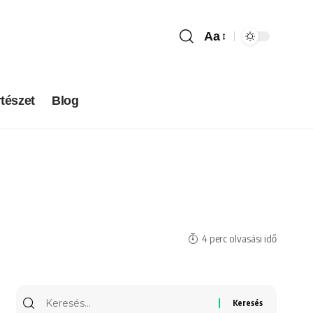
Aa
tészet
Blog
)
4 perc olvasási idő
Keresés