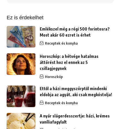
erre:
Ez is érdekelhet
Emlékszel még a régi 500 forintosra?
Most akár 60 ezret is érhet
Receptek és konyha
Horoszkóp: a hétvége hatalmas
áttörést hoz el ennek az 5
csillagjegynek
Horoszkóp
Ettől a házi meggyszörptől mindenki
eldobja az agyát, aki csak megkóstolja!
Receptek és konyha
A nyár slágerdesszertje: házi, krémes
vaníliafagylalt