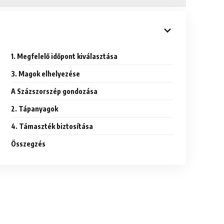
1. Megfelelő időpont kiválasztása
3. Magok elhelyezése
A Százszorszép gondozása
2. Tápanyagok
4. Támaszték biztosítása
Összegzés