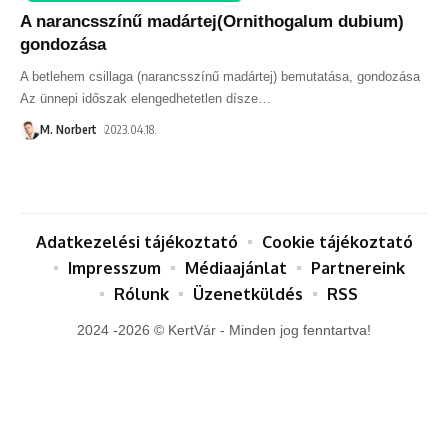
A narancsszínű madártej(Ornithogalum dubium)
gondozása
A betlehem csillaga (narancsszínű madártej) bemutatása, gondozása
Az ünnepi időszak elengedhetetlen dísze
…
M. Norbert
2023.04.18.
Adatkezelési tájékoztató
Cookie tájékoztató
Impresszum
Médiaajánlat
Partnereink
Rólunk
Üzenetküldés
RSS
2024 -2026 © KertVár - Minden jog fenntartva!