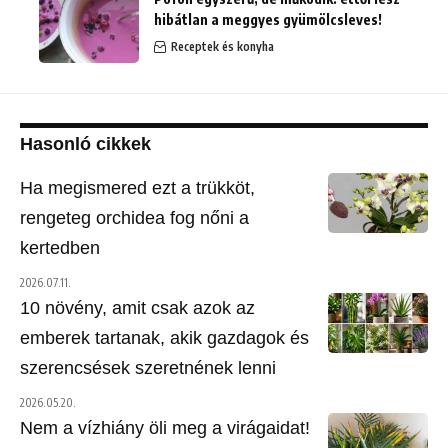
hibátlan a meggyes gyümölcsleves!
Receptek és konyha
Hasonló cikkek
Ha megismered ezt a trükköt,
rengeteg orchidea fog nőni a
kertedben
2026.07.11.
10 növény, amit csak azok az
emberek tartanak, akik gazdagok és
szerencsések szeretnének lenni
2026.05.20.
Nem a vízhiány öli meg a virágaidat!