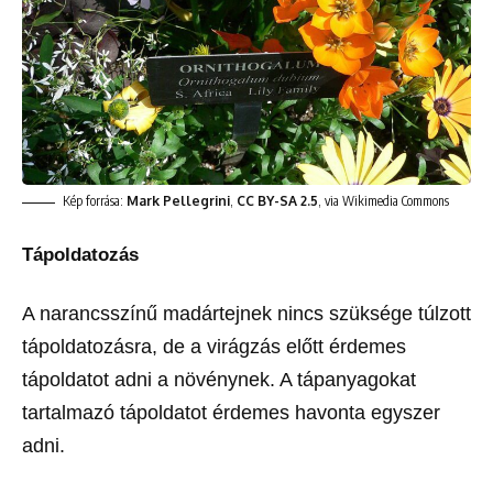
Kép forrása:
Mark Pellegrini
,
CC BY-SA 2.5
, via Wikimedia Commons
Tápoldatozás
A narancsszínű madártejnek nincs szüksége túlzott
tápoldatozásra, de a virágzás előtt érdemes
tápoldatot adni a növénynek. A tápanyagokat
tartalmazó tápoldatot érdemes havonta egyszer
adni.