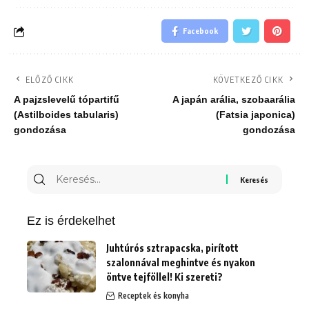
Facebook
ELŐZŐ CIKK
KÖVETKEZŐ CIKK
A pajzslevelű tópartifű
A japán arália, szobaarália
(Astilboides tabularis)
(Fatsia japonica)
gondozása
gondozása
Keresés
erre:
Ez is érdekelhet
Juhtúrós sztrapacska, pirított
szalonnával meghintve és nyakon
öntve tejföllel! Ki szereti?
Receptek és konyha