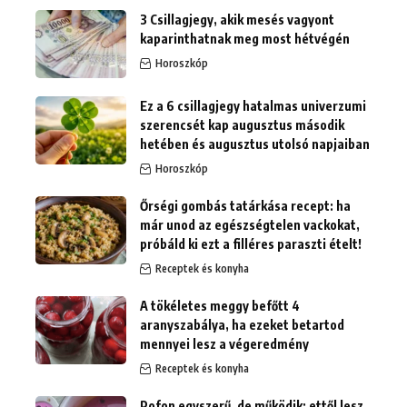
3 Csillagjegy, akik mesés vagyont
kaparinthatnak meg most hétvégén
Horoszkóp
Ez a 6 csillagjegy hatalmas univerzumi
szerencsét kap augusztus második
hetében és augusztus utolsó napjaiban
Horoszkóp
Őrségi gombás tatárkása recept: ha
már unod az egészségtelen vackokat,
próbáld ki ezt a filléres paraszti ételt!
Receptek és konyha
A tökéletes meggy befőtt 4
aranyszabálya, ha ezeket betartod
mennyei lesz a végeredmény
Receptek és konyha
Pofon egyszerű, de működik: ettől lesz