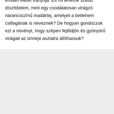
emberi életet irányítja. És mi lehetne szebb
díszítőelem, mint egy csodálatosan virágzó
narancsszínű madártej, amelyet a betlehem
csillagának is neveznek? De hogyan gondozzuk
ezt a növényt, hogy szépen fejlődjön és gyönyörű
virágait az ünnepi asztalra állíthassuk?