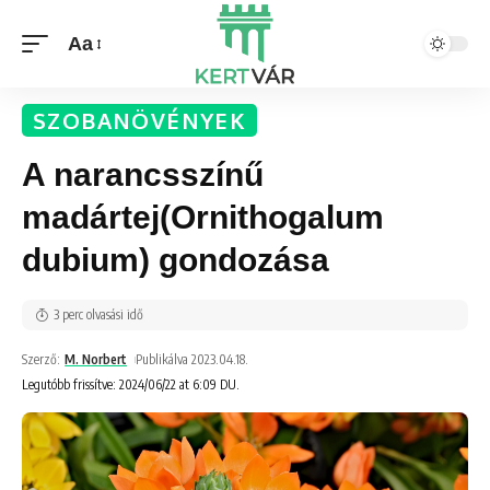
Aa
SZOBANÖVÉNYEK
A narancsszínű
madártej(Ornithogalum
dubium) gondozása
3 perc olvasási idő
Szerző:
M. Norbert
Publikálva 2023.04.18.
Legutóbb frissítve: 2024/06/22 at 6:09 DU.