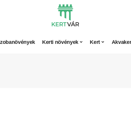
zobanövények
Kerti növények
Kert
Akvaker