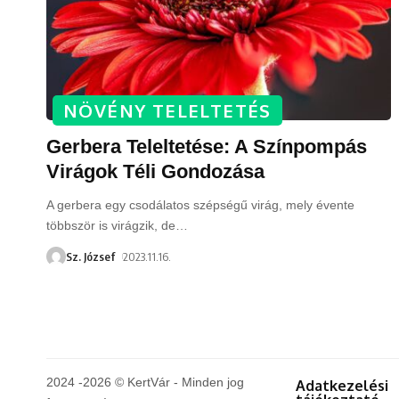
NÖVÉNY TELELTETÉS
Gerbera Teleltetése: A Színpompás
Virágok Téli Gondozása
A gerbera egy csodálatos szépségű virág, mely évente
többször is virágzik, de
…
Sz. József
2023.11.16.
2024 -2026 © KertVár - Minden jog
Adatkezelési