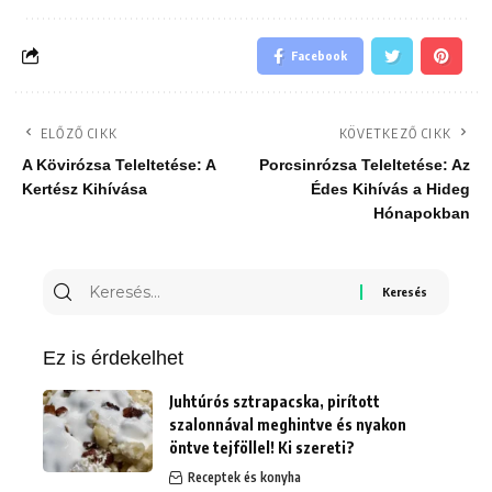
Facebook
ELŐZŐ CIKK
KÖVETKEZŐ CIKK
A Kövirózsa Teleltetése: A
Porcsinrózsa Teleltetése: Az
Kertész Kihívása
Édes Kihívás a Hideg
Hónapokban
Keresés
erre:
Ez is érdekelhet
Juhtúrós sztrapacska, pirított
szalonnával meghintve és nyakon
öntve tejföllel! Ki szereti?
Receptek és konyha