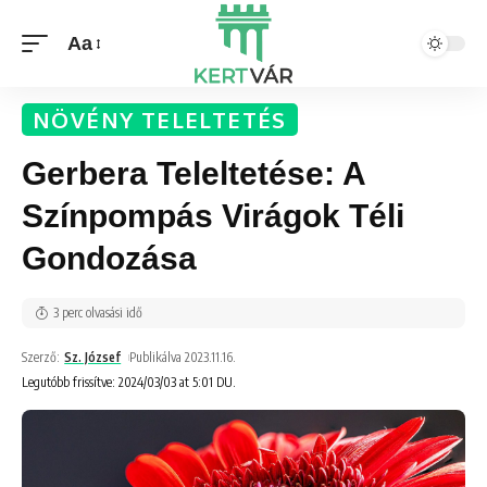
Aa
NÖVÉNY TELELTETÉS
Gerbera Teleltetése: A
Színpompás Virágok Téli
Gondozása
3 perc olvasási idő
Szerző:
Sz. József
Publikálva 2023.11.16.
Legutóbb frissítve: 2024/03/03 at 5:01 DU.