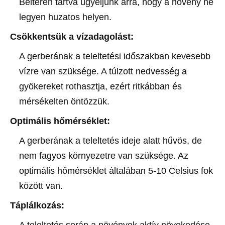
Beltéren tartva ügyeljünk arra, hogy a növény ne
legyen huzatos helyen.
Csökkentsük a vízadagolást:
A gerberának a teleltetési időszakban kevesebb
vízre van szüksége. A túlzott nedvesség a
gyökereket rothasztja, ezért ritkábban és
mérsékelten öntözzük.
Optimális hőmérséklet:
A gerberának a teleltetés ideje alatt hűvös, de
nem fagyos környezetre van szüksége. Az
optimális hőmérséklet általában 5-10 Celsius fok
között van.
Táplálkozás:
A teleltetés során a növények aktív növekedése