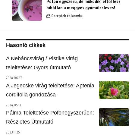
Pofon egyszerű, de működik: ettől lesz
hibátlan a meggyes gyümölcsleves!
Receptek és konyha
Hasonló cikkek
A Nebáncsvirág / Pistike virág
teleltetése: Gyors útmutató
2024.06.27.
A Jegecske virág teleltetése: Aptenia
cordifolia gondozása
2024.05.13.
Pálma Teleltetése Pofonegyszerűen:
Részletes Útmutató
2023.11.25.