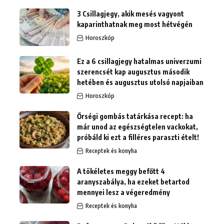
3 Csillagjegy, akik mesés vagyont
kaparinthatnak meg most hétvégén
Horoszkóp
Ez a 6 csillagjegy hatalmas univerzumi
szerencsét kap augusztus második
hetében és augusztus utolsó napjaiban
Horoszkóp
Őrségi gombás tatárkása recept: ha
már unod az egészségtelen vackokat,
próbáld ki ezt a filléres paraszti ételt!
Receptek és konyha
A tökéletes meggy befőtt 4
aranyszabálya, ha ezeket betartod
mennyei lesz a végeredmény
Receptek és konyha