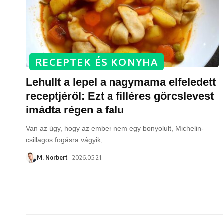
RECEPTEK ÉS KONYHA
Lehullt a lepel a nagymama elfeledett
receptjéről: Ezt a filléres görcslevest
imádta régen a falu
Van az úgy, hogy az ember nem egy bonyolult, Michelin-
csillagos fogásra vágyik,
…
M. Norbert
2026.05.21.