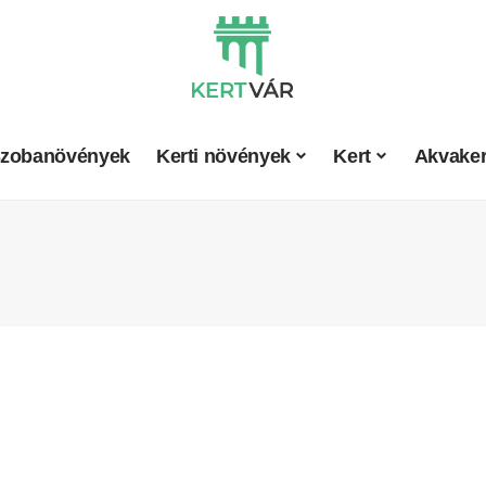
zobanövények
Kerti növények
Kert
Akvaker