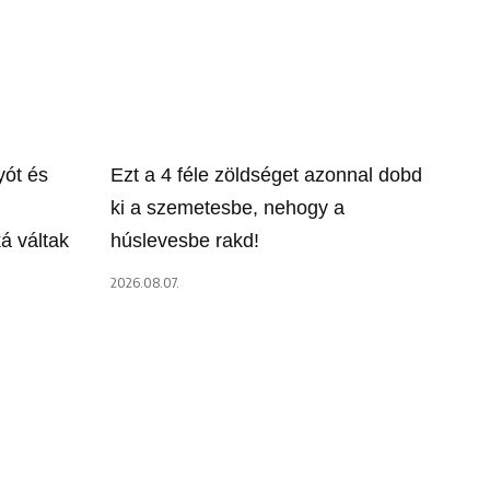
yót és
Ezt a 4 féle zöldséget azonnal dobd
ki a szemetesbe, nehogy a
á váltak
húslevesbe rakd!
2026.08.07.