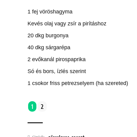
1 fej vöröshagyma
Kevés olaj vagy zsír a pirításhoz
20 dkg burgonya
40 dkg sárgarépa
2 evőkanál pirospaprika
Só és bors, ízlés szerint
1 csokor friss petrezselyem (ha szereted)
1
2
Címkék: