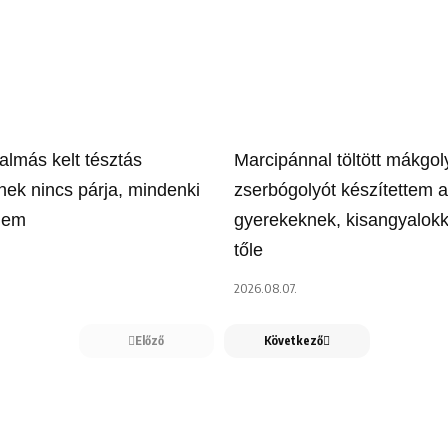
almás kelt tésztás
Marcipánnal töltött mákgol
ek nincs párja, mindenki
zserbógolyót készítettem a
őlem
gyerekeknek, kisangyalokk
tőle
2026.08.07.
Előző
Következő