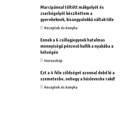
Marcipánnal töltött mákgolyót és
zserbógolyót készítettem a
gyerekeknek, kisangyalokká váltak tőle
Receptek és konyha
Ennek a 6 csillagjegynek hatalmas
mennyiségű pénzeső hullik a nyakába a
hétvégén
Horoszkóp
Ezt a 4 féle zöldséget azonnal dobd ki a
szemetesbe, nehogy a húslevesbe rakd!
Receptek és konyha