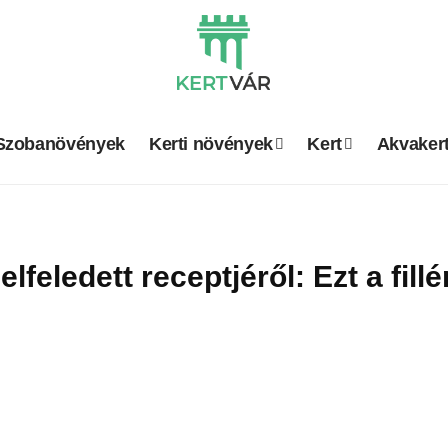
Szobanövények
Kerti növények
Kert
Akvaker
lfeledett receptjéről: Ezt a fil