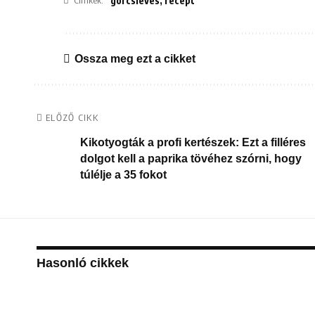
görcsleves
,
recept
Ossza meg ezt a cikket
ELŐZŐ CIKK
Kikotyogták a profi kertészek: Ezt a filléres
dolgot kell a paprika tövéhez szórni, hogy
túlélje a 35 fokot
Hasonló cikkek