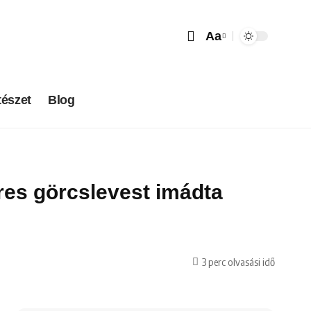
Aa
tészet
Blog
léres görcslevest imádta
3 perc olvasási idő