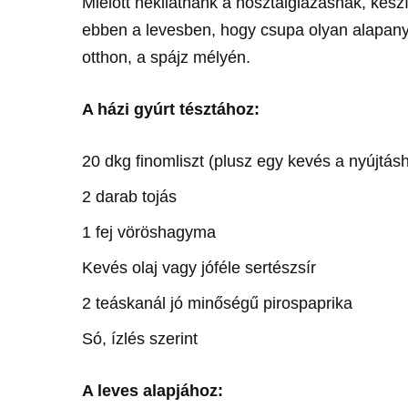
Mielőtt nekilátnánk a nosztalgiázásnak, készí
ebben a levesben, hogy csupa olyan alapanya
otthon, a spájz mélyén.
A házi gyúrt tésztához:
20 dkg finomliszt (plusz egy kevés a nyújtás
2 darab tojás
1 fej vöröshagyma
Kevés olaj vagy jóféle sertészsír
2 teáskanál jó minőségű pirospaprika
Só, ízlés szerint
A leves alapjához: