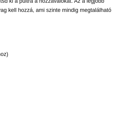
tsd ki a pultra a hozzávalókat. Az a legjobb
g kell hozzá, ami szinte mindig megtalálható
hoz)