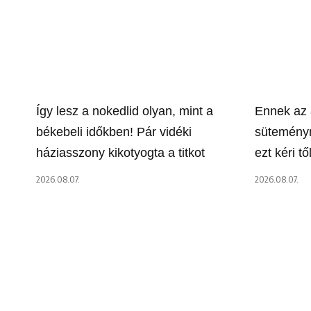
Így lesz a nokedlid olyan, mint a
Ennek az 
békebeli időkben! Pár vidéki
süteményn
háziasszony kikotyogta a titkot
ezt kéri t
2026.08.07.
2026.08.07.