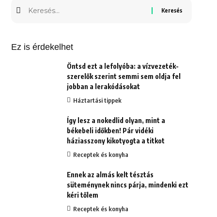
Keresés
erre:
Ez is érdekelhet
Öntsd ezt a lefolyóba: a vízvezeték-
szerelők szerint semmi sem oldja fel
jobban a lerakódásokat
Háztartási tippek
Így lesz a nokedlid olyan, mint a
békebeli időkben! Pár vidéki
háziasszony kikotyogta a titkot
Receptek és konyha
Ennek az almás kelt tésztás
süteménynek nincs párja, mindenki ezt
kéri tőlem
Receptek és konyha