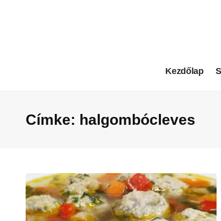
Kezdőlap
S
Címke:
halgombócleves