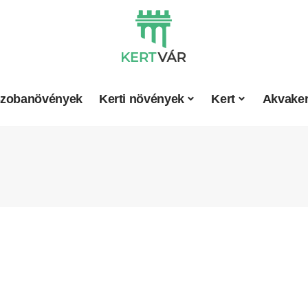
zobanövények
Kerti növények
Kert
Akvaker